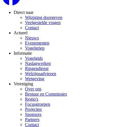
Direct naar
Wijziging doorgeven
Veelgestelde vragen
Contact
Actueel
Nieuws
Evenementen
Vogelgriep
Informatie
Vogelgids
Naslagwerken
Ringendienst
Welzijnsadviezen
Wetgeving
Vereniging
Over ons
Bestuur en Commissies
Regio's
Focusgroepen
Projecten
Sponsors
Partners
Contact