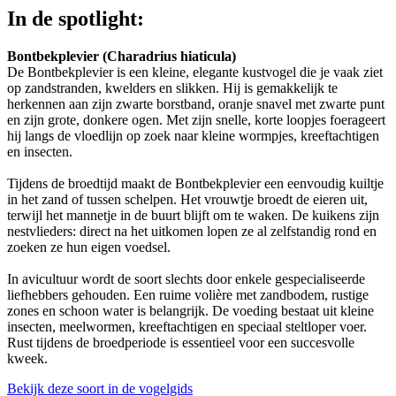
In de spotlight:
Bontbekplevier (Charadrius hiaticula)
De Bontbekplevier is een kleine, elegante kustvogel die je vaak ziet
op zandstranden, kwelders en slikken. Hij is gemakkelijk te
herkennen aan zijn zwarte borstband, oranje snavel met zwarte punt
en zijn grote, donkere ogen. Met zijn snelle, korte loopjes foerageert
hij langs de vloedlijn op zoek naar kleine wormpjes, kreeftachtigen
en insecten.
Tijdens de broedtijd maakt de Bontbekplevier een eenvoudig kuiltje
in het zand of tussen schelpen. Het vrouwtje broedt de eieren uit,
terwijl het mannetje in de buurt blijft om te waken. De kuikens zijn
nestvlieders: direct na het uitkomen lopen ze al zelfstandig rond en
zoeken ze hun eigen voedsel.
In avicultuur wordt de soort slechts door enkele gespecialiseerde
liefhebbers gehouden. Een ruime volière met zandbodem, rustige
zones en schoon water is belangrijk. De voeding bestaat uit kleine
insecten, meelwormen, kreeftachtigen en speciaal steltloper voer.
Rust tijdens de broedperiode is essentieel voor een succesvolle
kweek.
Bekijk deze soort in de vogelgids