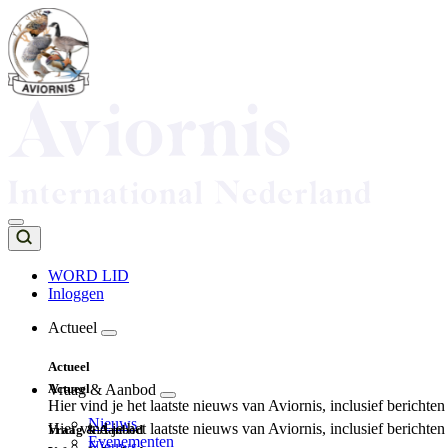
Overslaan
en
naar
de
inhoud
gaan
WORD LID
Inloggen
Top
navigation
Actueel
Main
Actueel
navigation
Actueel
Vraag & Aanbod
Hier vind je het laatste nieuws van Aviornis, inclusief berichte
Nieuws
Hier vind je het laatste nieuws van Aviornis, inclusief berichte
Vraag & Aanbod
Evenementen
Nieuws