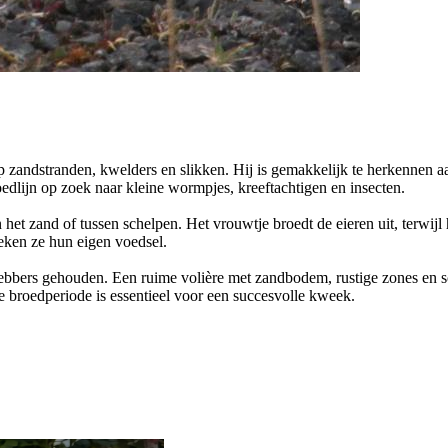
p zandstranden, kwelders en slikken. Hij is gemakkelijk te herkennen aa
loedlijn op zoek naar kleine wormpjes, kreeftachtigen en insecten.
het zand of tussen schelpen. Het vrouwtje broedt de eieren uit, terwijl 
oeken ze hun eigen voedsel.
fhebbers gehouden. Een ruime volière met zandbodem, rustige zones en sc
de broedperiode is essentieel voor een succesvolle kweek.