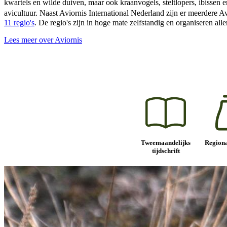
kwartels en wilde duiven, maar ook kraanvogels, steltlopers, ibissen 
avicultuur. Naast Aviornis International Nederland zijn er meerdere
11 regio's
. De regio's zijn in hoge mate zelfstandig en organiseren all
Lees meer over Aviornis
Tweemaandelijks
Regiona
tijdschrift