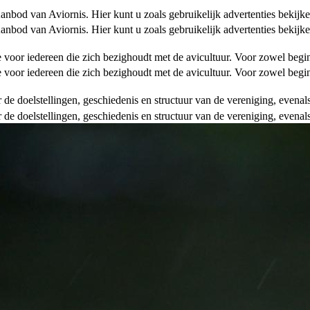
od van Aviornis. Hier kunt u zoals gebruikelijk advertenties bekijke
od van Aviornis. Hier kunt u zoals gebruikelijk advertenties bekijke
tie voor iedereen die zich bezighoudt met de avicultuur. Voor zowel be
tie voor iedereen die zich bezighoudt met de avicultuur. Voor zowel be
over de doelstellingen, geschiedenis en structuur van de vereniging, even
over de doelstellingen, geschiedenis en structuur van de vereniging, even