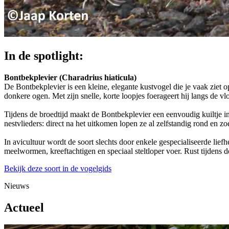
In de spotlight:
Bontbekplevier (Charadrius hiaticula)
De Bontbekplevier is een kleine, elegante kustvogel die je vaak ziet o
donkere ogen. Met zijn snelle, korte loopjes foerageert hij langs de v
Tijdens de broedtijd maakt de Bontbekplevier een eenvoudig kuiltje in 
nestvlieders: direct na het uitkomen lopen ze al zelfstandig rond en z
In avicultuur wordt de soort slechts door enkele gespecialiseerde lie
meelwormen, kreeftachtigen en speciaal steltloper voer. Rust tijdens 
Bekijk deze soort in de vogelgids
Nieuws
Actueel