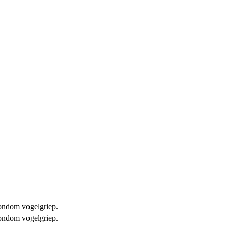
 rondom vogelgriep.
 rondom vogelgriep.