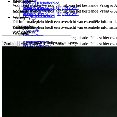
Vraag & Aanbod
Informatie
Nieuws KleindierNed
Evenementen
Voorlopig maken we nog gebruik van het bestaande Vraag & Aanb
Nieuws over vogelgriep (NVWA)
Nieuws KleindierNed
Bekijk advertenties
Voorlopig maken we nog gebruik van het bestaande Vraag & Aanb
Informatie
Nieuws over vogelgriep (NVWA)
Bekijk advertenties
Informatie
Vereniging
Dit Informatieplein biedt een overzicht van essentiële informa
vogelhouderij.
Dit Informatieplein biedt een overzicht van essentiële informa
Vereniging
Vogelgids
vogelhouderij.
Vereniging
Ringendienst
Vogelgids
Zoeken
Hier vind je alles over Aviornis als organisatie. Je leest hier 
Welzijnsadviezen
Ringendienst
kennis delen en activiteiten organiseren.
Hier vind je alles over Aviornis als organisatie. Je leest hier 
Wetgeving
Welzijnsadviezen
Over ons
kennis delen en activiteiten organiseren.
Naslagwerken
Wetgeving
Bestuur en Commissies
Over ons
Naslagwerken
Lidmaatschappen
Bestuur en Commissies
Regio's
Lidmaatschappen
Focusgroepen
Regio's
Projecten
Focusgroepen
Tijdschrift
Projecten
Sponsors
Tijdschrift
Bijzondere giften
Sponsors
Partners
Bijzondere giften
Contact
Partners
Contact