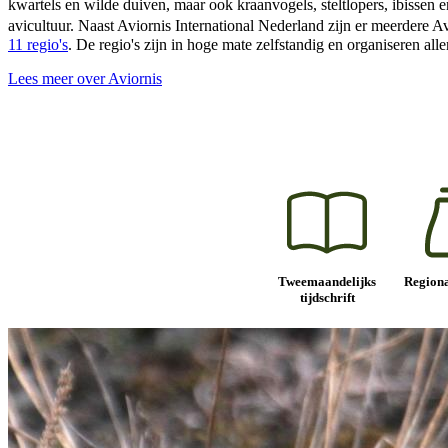
kwartels en wilde duiven, maar ook kraanvogels, steltlopers, ibissen 
avicultuur. Naast Aviornis International Nederland zijn er meerdere
11 regio's
. De regio's zijn in hoge mate zelfstandig en organiseren all
Lees meer over Aviornis
Tweemaandelijks
Regiona
tijdschrift