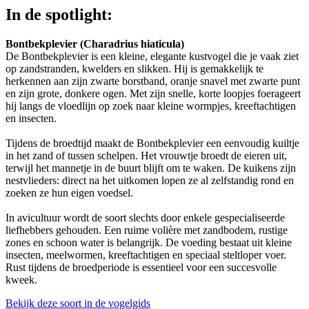
In de spotlight:
Bontbekplevier (Charadrius hiaticula)
De Bontbekplevier is een kleine, elegante kustvogel die je vaak ziet
op zandstranden, kwelders en slikken. Hij is gemakkelijk te
herkennen aan zijn zwarte borstband, oranje snavel met zwarte punt
en zijn grote, donkere ogen. Met zijn snelle, korte loopjes foerageert
hij langs de vloedlijn op zoek naar kleine wormpjes, kreeftachtigen
en insecten.
Tijdens de broedtijd maakt de Bontbekplevier een eenvoudig kuiltje
in het zand of tussen schelpen. Het vrouwtje broedt de eieren uit,
terwijl het mannetje in de buurt blijft om te waken. De kuikens zijn
nestvlieders: direct na het uitkomen lopen ze al zelfstandig rond en
zoeken ze hun eigen voedsel.
In avicultuur wordt de soort slechts door enkele gespecialiseerde
liefhebbers gehouden. Een ruime volière met zandbodem, rustige
zones en schoon water is belangrijk. De voeding bestaat uit kleine
insecten, meelwormen, kreeftachtigen en speciaal steltloper voer.
Rust tijdens de broedperiode is essentieel voor een succesvolle
kweek.
Bekijk deze soort in de vogelgids