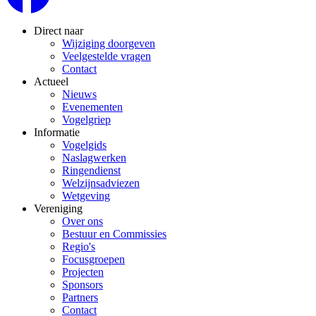
Direct naar
Wijziging doorgeven
Veelgestelde vragen
Contact
Actueel
Nieuws
Evenementen
Vogelgriep
Informatie
Vogelgids
Naslagwerken
Ringendienst
Welzijnsadviezen
Wetgeving
Vereniging
Over ons
Bestuur en Commissies
Regio's
Focusgroepen
Projecten
Sponsors
Partners
Contact