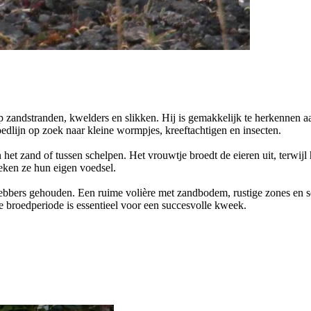
p zandstranden, kwelders en slikken. Hij is gemakkelijk te herkennen aa
loedlijn op zoek naar kleine wormpjes, kreeftachtigen en insecten.
het zand of tussen schelpen. Het vrouwtje broedt de eieren uit, terwijl 
oeken ze hun eigen voedsel.
fhebbers gehouden. Een ruime volière met zandbodem, rustige zones en sc
de broedperiode is essentieel voor een succesvolle kweek.