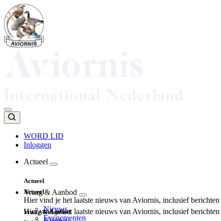
Overslaan
en
naar
de
inhoud
gaan
WORD LID
Inloggen
Top
navigation
Actueel
Main
Actueel
navigation
Actueel
Vraag & Aanbod
Hier vind je het laatste nieuws van Aviornis, inclusief berichte
Nieuws
Hier vind je het laatste nieuws van Aviornis, inclusief berichte
Vraag & Aanbod
Evenementen
Nieuws