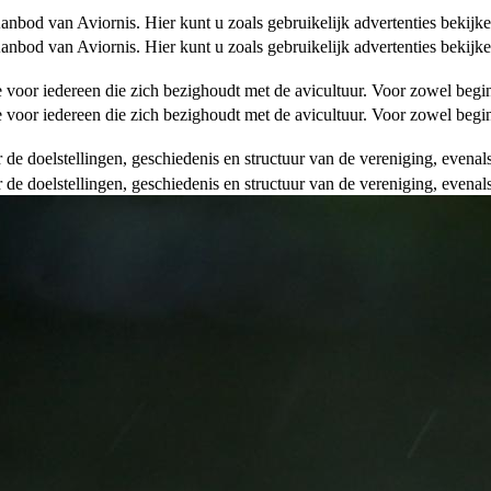
od van Aviornis. Hier kunt u zoals gebruikelijk advertenties bekijke
od van Aviornis. Hier kunt u zoals gebruikelijk advertenties bekijke
tie voor iedereen die zich bezighoudt met de avicultuur. Voor zowel be
tie voor iedereen die zich bezighoudt met de avicultuur. Voor zowel be
over de doelstellingen, geschiedenis en structuur van de vereniging, even
over de doelstellingen, geschiedenis en structuur van de vereniging, even