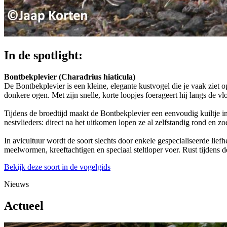
In de spotlight:
Bontbekplevier (Charadrius hiaticula)
De Bontbekplevier is een kleine, elegante kustvogel die je vaak ziet o
donkere ogen. Met zijn snelle, korte loopjes foerageert hij langs de v
Tijdens de broedtijd maakt de Bontbekplevier een eenvoudig kuiltje in 
nestvlieders: direct na het uitkomen lopen ze al zelfstandig rond en z
In avicultuur wordt de soort slechts door enkele gespecialiseerde lie
meelwormen, kreeftachtigen en speciaal steltloper voer. Rust tijdens 
Bekijk deze soort in de vogelgids
Nieuws
Actueel