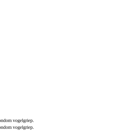
 rondom vogelgriep.
 rondom vogelgriep.