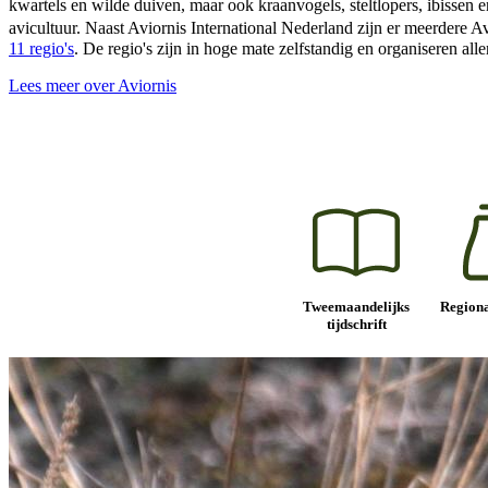
kwartels en wilde duiven, maar ook kraanvogels, steltlopers, ibissen 
avicultuur. Naast Aviornis International Nederland zijn er meerdere
11 regio's
. De regio's zijn in hoge mate zelfstandig en organiseren all
Lees meer over Aviornis
Tweemaandelijks
Regiona
tijdschrift