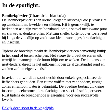
In de spotlight:
Bontbekplevier (Charadrius hiaticula)
De Bontbekplevier is een kleine, elegante kustvogel die je vaak ziet
op zandstranden, kwelders en slikken. Hij is gemakkelijk te
herkennen aan zijn zwarte borstband, oranje snavel met zwarte punt
en zijn grote, donkere ogen. Met zijn snelle, korte loopjes foerageert
hij langs de vloedlijn op zoek naar kleine wormpjes, kreeftachtigen
en insecten.
Tijdens de broedtijd maakt de Bontbekplevier een eenvoudig kuiltje
in het zand of tussen schelpen. Het vrouwtje broedt de eieren uit,
terwijl het mannetje in de buurt blijft om te waken. De kuikens zijn
nestvlieders: direct na het uitkomen lopen ze al zelfstandig rond en
zoeken ze hun eigen voedsel.
In avicultuur wordt de soort slechts door enkele gespecialiseerde
liefhebbers gehouden. Een ruime volière met zandbodem, rustige
zones en schoon water is belangrijk. De voeding bestaat uit kleine
insecten, meelwormen, kreeftachtigen en speciaal steltloper voer.
Rust tijdens de broedperiode is essentieel voor een succesvolle
kweek.
Bekijk deze soort in de vogelgids