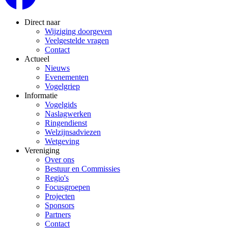
Direct naar
Wijziging doorgeven
Veelgestelde vragen
Contact
Actueel
Nieuws
Evenementen
Vogelgriep
Informatie
Vogelgids
Naslagwerken
Ringendienst
Welzijnsadviezen
Wetgeving
Vereniging
Over ons
Bestuur en Commissies
Regio's
Focusgroepen
Projecten
Sponsors
Partners
Contact