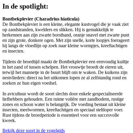
In de spotlight:
Bontbekplevier (Charadrius hiaticula)
De Bontbekplevier is een kleine, elegante kustvogel die je vaak ziet
op zandstranden, kwelders en slikken. Hij is gemakkelijk te
herkennen aan zijn zwarte borstband, oranje snavel met zwarte punt
en zijn grote, donkere ogen. Met zijn snelle, korte loopjes foerageert
hij langs de vloedlijn op zoek naar kleine wormpjes, kreeftachtigen
en insecten.
Tijdens de broedtijd maakt de Bontbekplevier een eenvoudig kuiltje
in het zand of tussen schelpen. Het vrouwtje broedt de eieren uit,
terwijl het mannetje in de buurt blijft om te waken. De kuikens zijn
nestvlieders: direct na het uitkomen lopen ze al zelfstandig rond en
zoeken ze hun eigen voedsel.
In avicultuur wordt de soort slechts door enkele gespecialiseerde
liefhebbers gehouden. Een ruime volière met zandbodem, rustige
zones en schoon water is belangrijk. De voeding bestaat uit kleine
insecten, meelwormen, kreeftachtigen en speciaal steltloper voer.
Rust tijdens de broedperiode is essentieel voor een succesvolle
kweek.
Bekijk deze soort in de vogelgids