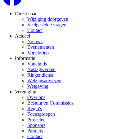
Direct naar
Wijziging doorgeven
Veelgestelde vragen
Contact
Actueel
Nieuws
Evenementen
Vogelgriep
Informatie
Vogelgids
Naslagwerken
Ringendienst
Welzijnsadviezen
Wetgeving
Vereniging
Over ons
Bestuur en Commissies
Regio's
Focusgroepen
Projecten
Sponsors
Partners
Contact