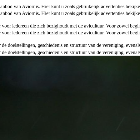
od van Aviornis. Hier kunt u zoals gebruikelijk advertenties bekijke
od van Aviornis. Hier kunt u zoals gebruikelijk advertenties bekijke
tie voor iedereen die zich bezighoudt met de avicultuur. Voor zowel be
tie voor iedereen die zich bezighoudt met de avicultuur. Voor zowel be
over de doelstellingen, geschiedenis en structuur van de vereniging, even
over de doelstellingen, geschiedenis en structuur van de vereniging, even