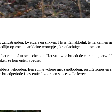
p zandstranden, kwelders en slikken. Hij is gemakkelijk te herkennen aa
loedlijn op zoek naar kleine wormpjes, kreeftachtigen en insecten.
het zand of tussen schelpen. Het vrouwtje broedt de eieren uit, terwijl 
oeken ze hun eigen voedsel.
fhebbers gehouden. Een ruime volière met zandbodem, rustige zones en sc
de broedperiode is essentieel voor een succesvolle kweek.