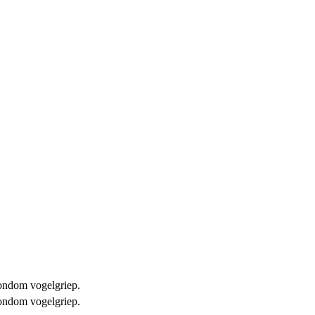
 rondom vogelgriep.
 rondom vogelgriep.