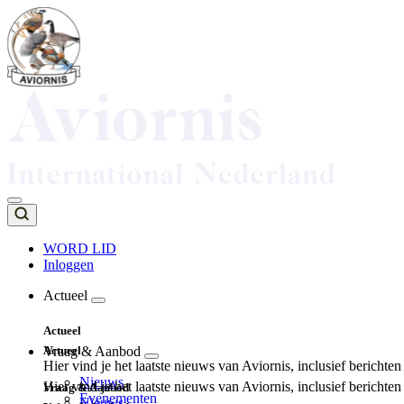
Overslaan
en
naar
de
inhoud
gaan
WORD LID
Inloggen
Top
navigation
Actueel
Main
Actueel
navigation
Actueel
Vraag & Aanbod
Hier vind je het laatste nieuws van Aviornis, inclusief berichte
Nieuws
Hier vind je het laatste nieuws van Aviornis, inclusief berichte
Vraag & Aanbod
Evenementen
Nieuws