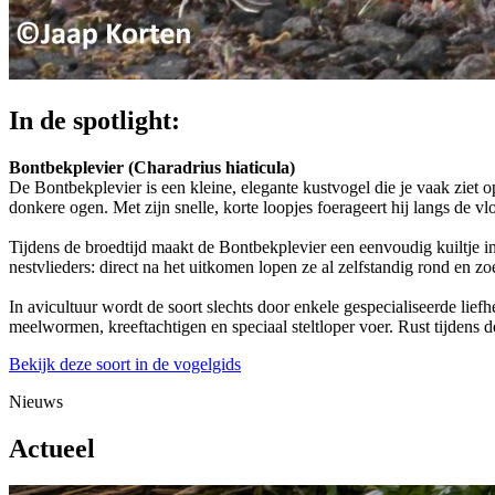
In de spotlight:
Bontbekplevier (Charadrius hiaticula)
De Bontbekplevier is een kleine, elegante kustvogel die je vaak ziet o
donkere ogen. Met zijn snelle, korte loopjes foerageert hij langs de v
Tijdens de broedtijd maakt de Bontbekplevier een eenvoudig kuiltje in 
nestvlieders: direct na het uitkomen lopen ze al zelfstandig rond en z
In avicultuur wordt de soort slechts door enkele gespecialiseerde lie
meelwormen, kreeftachtigen en speciaal steltloper voer. Rust tijdens 
Bekijk deze soort in de vogelgids
Nieuws
Actueel