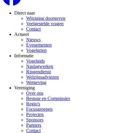
Direct naar
Wijziging doorgeven
Veelgestelde vragen
Contact
Actueel
Nieuws
Evenementen
Vogelgriep
Informatie
Vogelgids
Naslagwerken
Ringendienst
Welzijnsadviezen
Wetgeving
Vereniging
Over ons
Bestuur en Commissies
Regio's
Focusgroepen
Projecten
Sponsors
Partners
Contact