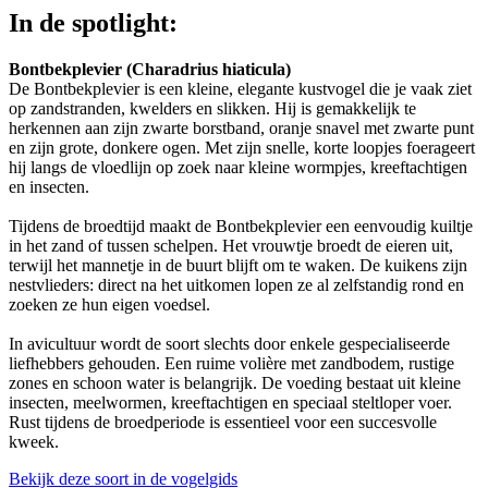
In de spotlight:
Bontbekplevier (Charadrius hiaticula)
De Bontbekplevier is een kleine, elegante kustvogel die je vaak ziet
op zandstranden, kwelders en slikken. Hij is gemakkelijk te
herkennen aan zijn zwarte borstband, oranje snavel met zwarte punt
en zijn grote, donkere ogen. Met zijn snelle, korte loopjes foerageert
hij langs de vloedlijn op zoek naar kleine wormpjes, kreeftachtigen
en insecten.
Tijdens de broedtijd maakt de Bontbekplevier een eenvoudig kuiltje
in het zand of tussen schelpen. Het vrouwtje broedt de eieren uit,
terwijl het mannetje in de buurt blijft om te waken. De kuikens zijn
nestvlieders: direct na het uitkomen lopen ze al zelfstandig rond en
zoeken ze hun eigen voedsel.
In avicultuur wordt de soort slechts door enkele gespecialiseerde
liefhebbers gehouden. Een ruime volière met zandbodem, rustige
zones en schoon water is belangrijk. De voeding bestaat uit kleine
insecten, meelwormen, kreeftachtigen en speciaal steltloper voer.
Rust tijdens de broedperiode is essentieel voor een succesvolle
kweek.
Bekijk deze soort in de vogelgids