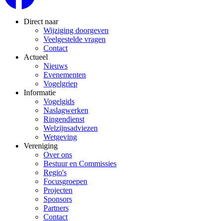
Direct naar
Wijziging doorgeven
Veelgestelde vragen
Contact
Actueel
Nieuws
Evenementen
Vogelgriep
Informatie
Vogelgids
Naslagwerken
Ringendienst
Welzijnsadviezen
Wetgeving
Vereniging
Over ons
Bestuur en Commissies
Regio's
Focusgroepen
Projecten
Sponsors
Partners
Contact