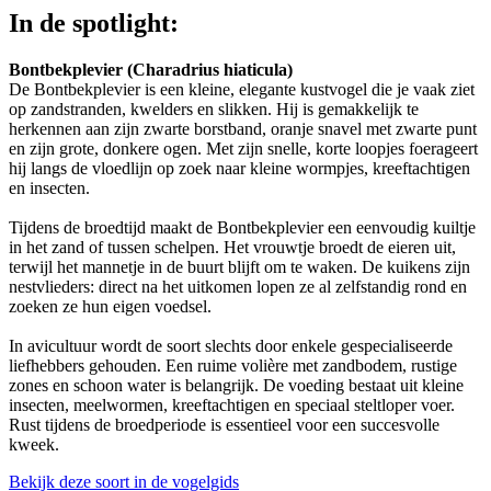
In de spotlight:
Bontbekplevier (Charadrius hiaticula)
De Bontbekplevier is een kleine, elegante kustvogel die je vaak ziet
op zandstranden, kwelders en slikken. Hij is gemakkelijk te
herkennen aan zijn zwarte borstband, oranje snavel met zwarte punt
en zijn grote, donkere ogen. Met zijn snelle, korte loopjes foerageert
hij langs de vloedlijn op zoek naar kleine wormpjes, kreeftachtigen
en insecten.
Tijdens de broedtijd maakt de Bontbekplevier een eenvoudig kuiltje
in het zand of tussen schelpen. Het vrouwtje broedt de eieren uit,
terwijl het mannetje in de buurt blijft om te waken. De kuikens zijn
nestvlieders: direct na het uitkomen lopen ze al zelfstandig rond en
zoeken ze hun eigen voedsel.
In avicultuur wordt de soort slechts door enkele gespecialiseerde
liefhebbers gehouden. Een ruime volière met zandbodem, rustige
zones en schoon water is belangrijk. De voeding bestaat uit kleine
insecten, meelwormen, kreeftachtigen en speciaal steltloper voer.
Rust tijdens de broedperiode is essentieel voor een succesvolle
kweek.
Bekijk deze soort in de vogelgids