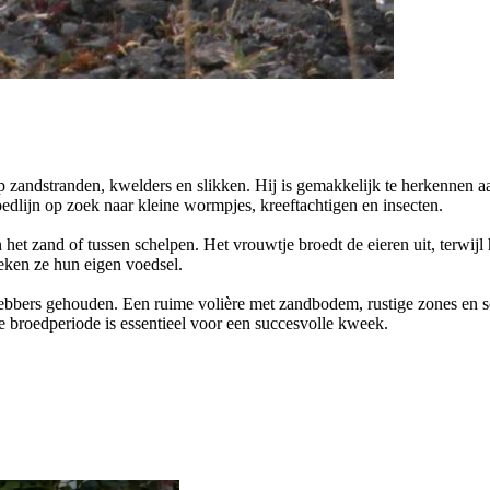
p zandstranden, kwelders en slikken. Hij is gemakkelijk te herkennen aa
loedlijn op zoek naar kleine wormpjes, kreeftachtigen en insecten.
het zand of tussen schelpen. Het vrouwtje broedt de eieren uit, terwijl 
oeken ze hun eigen voedsel.
fhebbers gehouden. Een ruime volière met zandbodem, rustige zones en sc
de broedperiode is essentieel voor een succesvolle kweek.