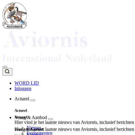
Overslaan
en
naar
de
inhoud
gaan
WORD LID
Inloggen
Top
navigation
Actueel
Main
Actueel
navigation
Actueel
Vraag & Aanbod
Hier vind je het laatste nieuws van Aviornis, inclusief berichte
Nieuws
Hier vind je het laatste nieuws van Aviornis, inclusief berichte
Vraag & Aanbod
Evenementen
Nieuws