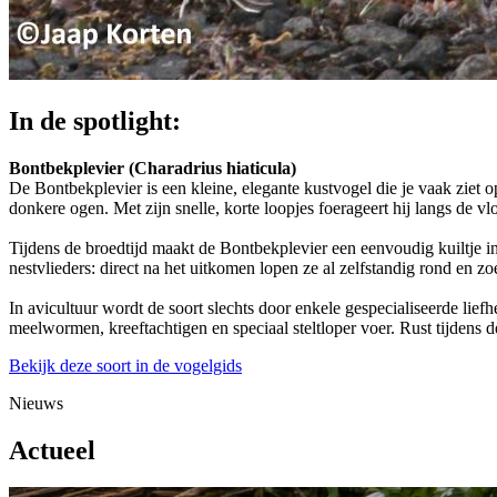
In de spotlight:
Bontbekplevier (Charadrius hiaticula)
De Bontbekplevier is een kleine, elegante kustvogel die je vaak ziet o
donkere ogen. Met zijn snelle, korte loopjes foerageert hij langs de v
Tijdens de broedtijd maakt de Bontbekplevier een eenvoudig kuiltje in 
nestvlieders: direct na het uitkomen lopen ze al zelfstandig rond en z
In avicultuur wordt de soort slechts door enkele gespecialiseerde lie
meelwormen, kreeftachtigen en speciaal steltloper voer. Rust tijdens 
Bekijk deze soort in de vogelgids
Nieuws
Actueel