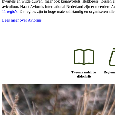
kwartels en wilde duiven, maar ook kraanvogels, steltlopers, ibissen 
avicultuur. Naast Aviornis International Nederland zijn er meerdere
11 regio's
. De regio's zijn in hoge mate zelfstandig en organiseren all
Lees meer over Aviornis
Tweemaandelijks
Regiona
tijdschrift