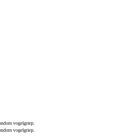
 rondom vogelgriep.
 rondom vogelgriep.