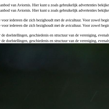
od van Aviornis. Hier kunt u zoals gebruikelijk advertenties bekijke
od van Aviornis. Hier kunt u zoals gebruikelijk advertenties bekijke
tie voor iedereen die zich bezighoudt met de avicultuur. Voor zowel be
tie voor iedereen die zich bezighoudt met de avicultuur. Voor zowel be
over de doelstellingen, geschiedenis en structuur van de vereniging, even
over de doelstellingen, geschiedenis en structuur van de vereniging, even