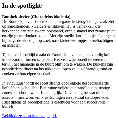
In de spotlight:
Bontbekplevier (Charadrius hiaticula)
De Bontbekplevier is een kleine, elegante kustvogel die je vaak ziet
op zandstranden, kwelders en slikken. Hij is gemakkelijk te
herkennen aan zijn zwarte borstband, oranje snavel met zwarte punt
en zijn grote, donkere ogen. Met zijn snelle, korte loopjes foerageert
hij langs de vloedlijn op zoek naar kleine wormpjes, kreeftachtigen
en insecten.
Tijdens de broedtijd maakt de Bontbekplevier een eenvoudig kuiltje
in het zand of tussen schelpen. Het vrouwtje broedt de eieren uit,
terwijl het mannetje in de buurt blijft om te waken. De kuikens zijn
nestvlieders: direct na het uitkomen lopen ze al zelfstandig rond en
zoeken ze hun eigen voedsel.
In avicultuur wordt de soort slechts door enkele gespecialiseerde
liefhebbers gehouden. Een ruime volière met zandbodem, rustige
zones en schoon water is belangrijk. De voeding bestaat uit kleine
insecten, meelwormen, kreeftachtigen en speciaal steltloper voer.
Rust tijdens de broedperiode is essentieel voor een succesvolle
kweek.
Bekijk deze soort in de vogelgids