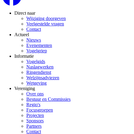
Direct naar
Wijziging doorgeven
Veelgestelde vragen
Contact
Actueel
Nieuws
Evenementen
Vogelgriep
Informatie
Vogelgids
Naslagwerken
Ringendienst
Welzijnsadviezen
Wetgeving
Vereniging
Over ons
Bestuur en Commissies
Regio's
Focusgroepen
Projecten
Sponsors
Partners
Contact