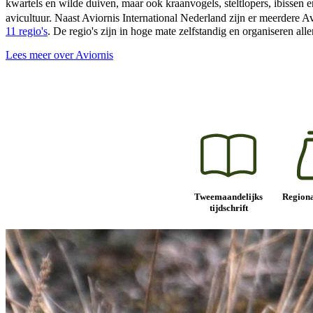
kwartels en wilde duiven, maar ook kraanvogels, steltlopers, ibissen 
avicultuur. Naast Aviornis International Nederland zijn er meerdere
11 regio's
. De regio's zijn in hoge mate zelfstandig en organiseren all
Lees meer over Aviornis
Tweemaandelijks
Regiona
tijdschrift