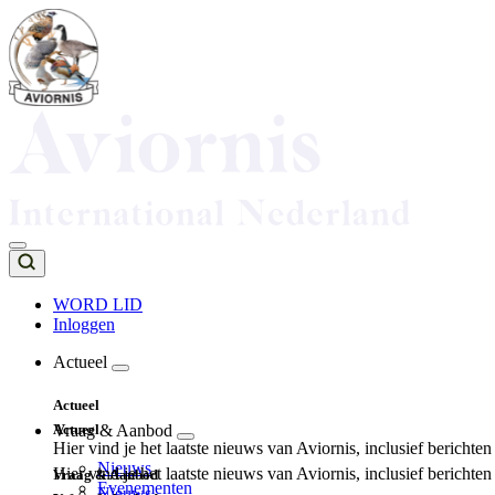
Overslaan
en
naar
de
inhoud
gaan
WORD LID
Inloggen
Top
navigation
Actueel
Main
Actueel
navigation
Actueel
Vraag & Aanbod
Hier vind je het laatste nieuws van Aviornis, inclusief berichte
Nieuws
Hier vind je het laatste nieuws van Aviornis, inclusief berichte
Vraag & Aanbod
Evenementen
Nieuws