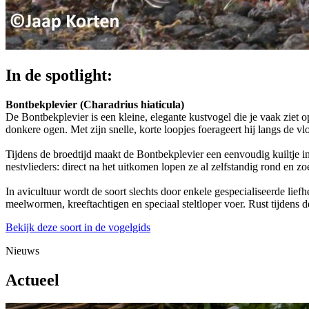
In de spotlight:
Bontbekplevier (Charadrius hiaticula)
De Bontbekplevier is een kleine, elegante kustvogel die je vaak ziet o
donkere ogen. Met zijn snelle, korte loopjes foerageert hij langs de v
Tijdens de broedtijd maakt de Bontbekplevier een eenvoudig kuiltje in 
nestvlieders: direct na het uitkomen lopen ze al zelfstandig rond en z
In avicultuur wordt de soort slechts door enkele gespecialiseerde lie
meelwormen, kreeftachtigen en speciaal steltloper voer. Rust tijdens 
Bekijk deze soort in de vogelgids
Nieuws
Actueel