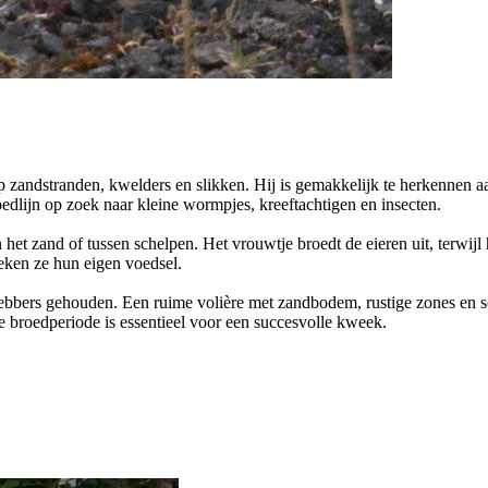
p zandstranden, kwelders en slikken. Hij is gemakkelijk te herkennen aa
loedlijn op zoek naar kleine wormpjes, kreeftachtigen en insecten.
het zand of tussen schelpen. Het vrouwtje broedt de eieren uit, terwijl 
oeken ze hun eigen voedsel.
fhebbers gehouden. Een ruime volière met zandbodem, rustige zones en sc
de broedperiode is essentieel voor een succesvolle kweek.