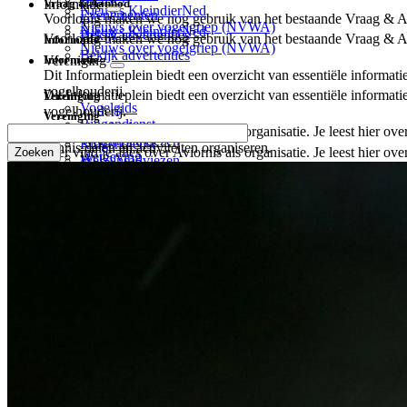
Vraag & Aanbod
Informatie
Nieuws KleindierNed
Evenementen
Voorlopig maken we nog gebruik van het bestaande Vraag & Aanb
Nieuws over vogelgriep (NVWA)
Nieuws KleindierNed
Bekijk advertenties
Voorlopig maken we nog gebruik van het bestaande Vraag & Aanb
Informatie
Nieuws over vogelgriep (NVWA)
Bekijk advertenties
Informatie
Vereniging
Dit Informatieplein biedt een overzicht van essentiële informa
vogelhouderij.
Dit Informatieplein biedt een overzicht van essentiële informa
Vereniging
Vogelgids
vogelhouderij.
Vereniging
Ringendienst
Vogelgids
Zoeken
Hier vind je alles over Aviornis als organisatie. Je leest hier 
Welzijnsadviezen
Ringendienst
kennis delen en activiteiten organiseren.
Hier vind je alles over Aviornis als organisatie. Je leest hier 
Wetgeving
Welzijnsadviezen
Over ons
kennis delen en activiteiten organiseren.
Naslagwerken
Wetgeving
Bestuur en Commissies
Over ons
Naslagwerken
Lidmaatschappen
Bestuur en Commissies
Regio's
Lidmaatschappen
Focusgroepen
Regio's
Projecten
Focusgroepen
Tijdschrift
Projecten
Sponsors
Tijdschrift
Bijzondere giften
Sponsors
Partners
Bijzondere giften
Contact
Partners
Contact