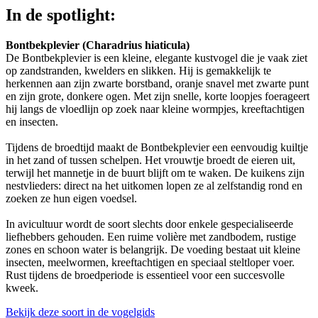
In de spotlight:
Bontbekplevier (Charadrius hiaticula)
De Bontbekplevier is een kleine, elegante kustvogel die je vaak ziet
op zandstranden, kwelders en slikken. Hij is gemakkelijk te
herkennen aan zijn zwarte borstband, oranje snavel met zwarte punt
en zijn grote, donkere ogen. Met zijn snelle, korte loopjes foerageert
hij langs de vloedlijn op zoek naar kleine wormpjes, kreeftachtigen
en insecten.
Tijdens de broedtijd maakt de Bontbekplevier een eenvoudig kuiltje
in het zand of tussen schelpen. Het vrouwtje broedt de eieren uit,
terwijl het mannetje in de buurt blijft om te waken. De kuikens zijn
nestvlieders: direct na het uitkomen lopen ze al zelfstandig rond en
zoeken ze hun eigen voedsel.
In avicultuur wordt de soort slechts door enkele gespecialiseerde
liefhebbers gehouden. Een ruime volière met zandbodem, rustige
zones en schoon water is belangrijk. De voeding bestaat uit kleine
insecten, meelwormen, kreeftachtigen en speciaal steltloper voer.
Rust tijdens de broedperiode is essentieel voor een succesvolle
kweek.
Bekijk deze soort in de vogelgids