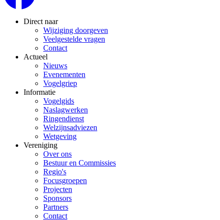
Direct naar
Wijziging doorgeven
Veelgestelde vragen
Contact
Actueel
Nieuws
Evenementen
Vogelgriep
Informatie
Vogelgids
Naslagwerken
Ringendienst
Welzijnsadviezen
Wetgeving
Vereniging
Over ons
Bestuur en Commissies
Regio's
Focusgroepen
Projecten
Sponsors
Partners
Contact