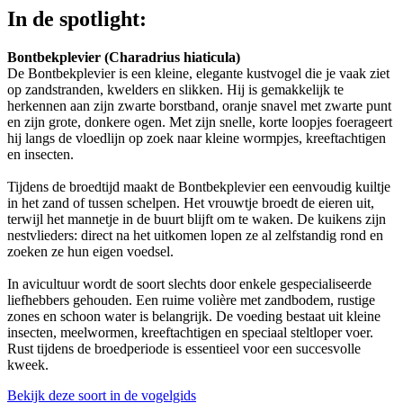
In de spotlight:
Bontbekplevier (Charadrius hiaticula)
De Bontbekplevier is een kleine, elegante kustvogel die je vaak ziet
op zandstranden, kwelders en slikken. Hij is gemakkelijk te
herkennen aan zijn zwarte borstband, oranje snavel met zwarte punt
en zijn grote, donkere ogen. Met zijn snelle, korte loopjes foerageert
hij langs de vloedlijn op zoek naar kleine wormpjes, kreeftachtigen
en insecten.
Tijdens de broedtijd maakt de Bontbekplevier een eenvoudig kuiltje
in het zand of tussen schelpen. Het vrouwtje broedt de eieren uit,
terwijl het mannetje in de buurt blijft om te waken. De kuikens zijn
nestvlieders: direct na het uitkomen lopen ze al zelfstandig rond en
zoeken ze hun eigen voedsel.
In avicultuur wordt de soort slechts door enkele gespecialiseerde
liefhebbers gehouden. Een ruime volière met zandbodem, rustige
zones en schoon water is belangrijk. De voeding bestaat uit kleine
insecten, meelwormen, kreeftachtigen en speciaal steltloper voer.
Rust tijdens de broedperiode is essentieel voor een succesvolle
kweek.
Bekijk deze soort in de vogelgids