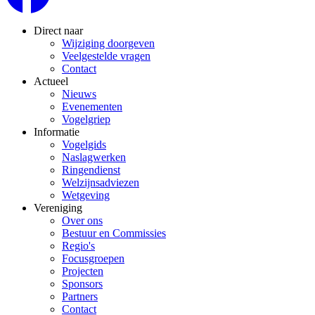
Direct naar
Wijziging doorgeven
Veelgestelde vragen
Contact
Actueel
Nieuws
Evenementen
Vogelgriep
Informatie
Vogelgids
Naslagwerken
Ringendienst
Welzijnsadviezen
Wetgeving
Vereniging
Over ons
Bestuur en Commissies
Regio's
Focusgroepen
Projecten
Sponsors
Partners
Contact