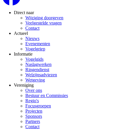
Direct naar
Wijziging doorgeven
Veelgestelde vragen
Contact
Actueel
Nieuws
Evenementen
Vogelgriep
Informatie
Vogelgids
Naslagwerken
Ringendienst
Welzijnsadviezen
Wetgeving
Vereniging
Over ons
Bestuur en Commissies
Regio's
Focusgroepen
Projecten
Sponsors
Partners
Contact