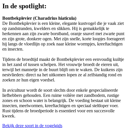
In de spotlight:
Bontbekplevier (Charadrius hiaticula)
De Bontbekplevier is een kleine, elegante kustvogel die je vaak ziet
op zandstranden, kwelders en slikken. Hij is gemakkelijk te
herkennen aan zijn zwarte borstband, oranje snavel met zwarte punt
en zijn grote, donkere ogen. Met zijn snelle, korte loopjes foerageert
hij langs de vloedlijn op zoek naar kleine wormpjes, kreeftachtigen
en insecten.
Tijdens de broedtijd maakt de Bontbekplevier een eenvoudig kuiltje
in het zand of tussen schelpen. Het vrouwtje broedt de eieren uit,
terwijl het mannetje in de buurt blijft om te waken. De kuikens zijn
nestvlieders: direct na het uitkomen lopen ze al zelfstandig rond en
zoeken ze hun eigen voedsel.
In avicultuur wordt de soort slechts door enkele gespecialiseerde
liefhebbers gehouden. Een ruime volière met zandbodem, rustige
zones en schoon water is belangrijk. De voeding bestaat uit kleine
insecten, meelwormen, kreeftachtigen en speciaal steltloper voer.
Rust tijdens de broedperiode is essentieel voor een succesvolle
kweek.
Bekijk deze soort in de vogelgids