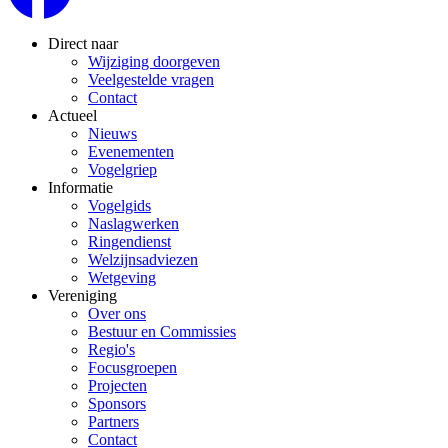
Direct naar
Wijziging doorgeven
Veelgestelde vragen
Contact
Actueel
Nieuws
Evenementen
Vogelgriep
Informatie
Vogelgids
Naslagwerken
Ringendienst
Welzijnsadviezen
Wetgeving
Vereniging
Over ons
Bestuur en Commissies
Regio's
Focusgroepen
Projecten
Sponsors
Partners
Contact