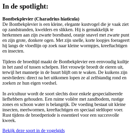
In de spotlight:
Bontbekplevier (Charadrius hiaticula)
De Bontbekplevier is een kleine, elegante kustvogel die je vaak ziet
op zandstranden, kwelders en slikken. Hij is gemakkelijk te
herkennen aan zijn zwarte borstband, oranje snavel met zwarte punt
en zijn grote, donkere ogen. Met zijn snelle, korte loopjes foerageert
hij langs de vloedlijn op zoek naar kleine wormpjes, kreeftachtigen
en insecten.
Tijdens de broedtijd maakt de Bontbekplevier een eenvoudig kuiltje
in het zand of tussen schelpen. Het vrouwtje broedt de eieren uit,
terwijl het mannetje in de buurt blijft om te waken. De kuikens zijn
nestvlieders: direct na het uitkomen lopen ze al zelfstandig rond en
zoeken ze hun eigen voedsel.
In avicultuur wordt de soort slechts door enkele gespecialiseerde
liefhebbers gehouden. Een ruime volière met zandbodem, rustige
zones en schoon water is belangrijk. De voeding bestaat uit kleine
insecten, meelwormen, kreeftachtigen en speciaal steltloper voer.
Rust tijdens de broedperiode is essentieel voor een succesvolle
kweek.
Bekijk deze soort in de vogelgids