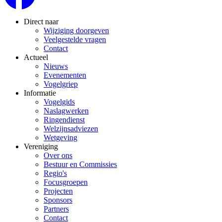
Direct naar
Wijziging doorgeven
Veelgestelde vragen
Contact
Actueel
Nieuws
Evenementen
Vogelgriep
Informatie
Vogelgids
Naslagwerken
Ringendienst
Welzijnsadviezen
Wetgeving
Vereniging
Over ons
Bestuur en Commissies
Regio's
Focusgroepen
Projecten
Sponsors
Partners
Contact