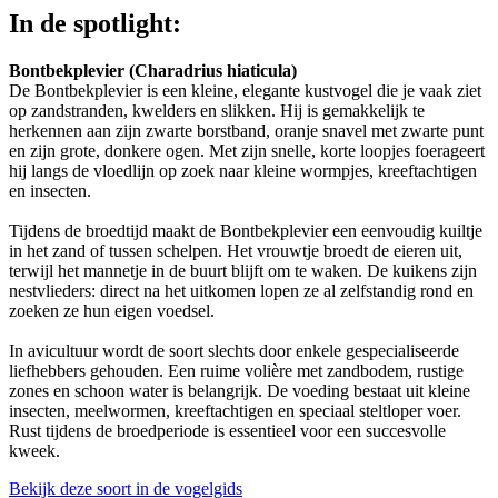
In de spotlight:
Bontbekplevier (Charadrius hiaticula)
De Bontbekplevier is een kleine, elegante kustvogel die je vaak ziet
op zandstranden, kwelders en slikken. Hij is gemakkelijk te
herkennen aan zijn zwarte borstband, oranje snavel met zwarte punt
en zijn grote, donkere ogen. Met zijn snelle, korte loopjes foerageert
hij langs de vloedlijn op zoek naar kleine wormpjes, kreeftachtigen
en insecten.
Tijdens de broedtijd maakt de Bontbekplevier een eenvoudig kuiltje
in het zand of tussen schelpen. Het vrouwtje broedt de eieren uit,
terwijl het mannetje in de buurt blijft om te waken. De kuikens zijn
nestvlieders: direct na het uitkomen lopen ze al zelfstandig rond en
zoeken ze hun eigen voedsel.
In avicultuur wordt de soort slechts door enkele gespecialiseerde
liefhebbers gehouden. Een ruime volière met zandbodem, rustige
zones en schoon water is belangrijk. De voeding bestaat uit kleine
insecten, meelwormen, kreeftachtigen en speciaal steltloper voer.
Rust tijdens de broedperiode is essentieel voor een succesvolle
kweek.
Bekijk deze soort in de vogelgids