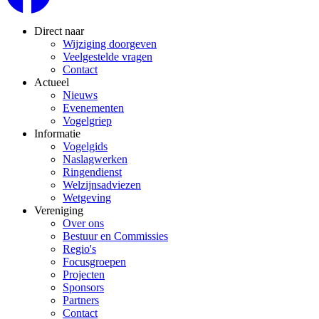
Direct naar
Wijziging doorgeven
Veelgestelde vragen
Contact
Actueel
Nieuws
Evenementen
Vogelgriep
Informatie
Vogelgids
Naslagwerken
Ringendienst
Welzijnsadviezen
Wetgeving
Vereniging
Over ons
Bestuur en Commissies
Regio's
Focusgroepen
Projecten
Sponsors
Partners
Contact