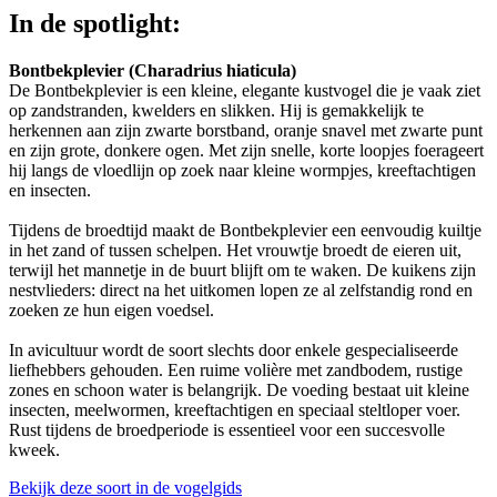
In de spotlight:
Bontbekplevier (Charadrius hiaticula)
De Bontbekplevier is een kleine, elegante kustvogel die je vaak ziet
op zandstranden, kwelders en slikken. Hij is gemakkelijk te
herkennen aan zijn zwarte borstband, oranje snavel met zwarte punt
en zijn grote, donkere ogen. Met zijn snelle, korte loopjes foerageert
hij langs de vloedlijn op zoek naar kleine wormpjes, kreeftachtigen
en insecten.
Tijdens de broedtijd maakt de Bontbekplevier een eenvoudig kuiltje
in het zand of tussen schelpen. Het vrouwtje broedt de eieren uit,
terwijl het mannetje in de buurt blijft om te waken. De kuikens zijn
nestvlieders: direct na het uitkomen lopen ze al zelfstandig rond en
zoeken ze hun eigen voedsel.
In avicultuur wordt de soort slechts door enkele gespecialiseerde
liefhebbers gehouden. Een ruime volière met zandbodem, rustige
zones en schoon water is belangrijk. De voeding bestaat uit kleine
insecten, meelwormen, kreeftachtigen en speciaal steltloper voer.
Rust tijdens de broedperiode is essentieel voor een succesvolle
kweek.
Bekijk deze soort in de vogelgids