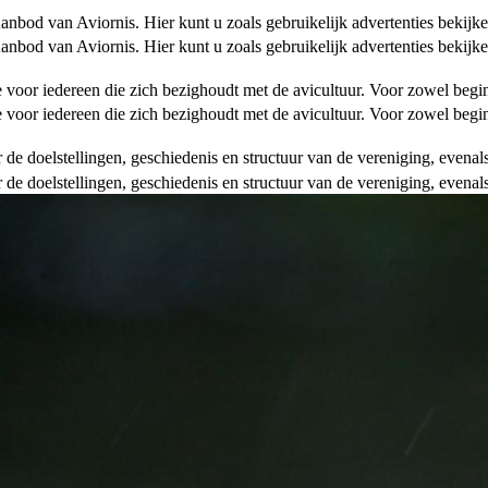
od van Aviornis. Hier kunt u zoals gebruikelijk advertenties bekijke
od van Aviornis. Hier kunt u zoals gebruikelijk advertenties bekijke
tie voor iedereen die zich bezighoudt met de avicultuur. Voor zowel be
tie voor iedereen die zich bezighoudt met de avicultuur. Voor zowel be
over de doelstellingen, geschiedenis en structuur van de vereniging, even
over de doelstellingen, geschiedenis en structuur van de vereniging, even