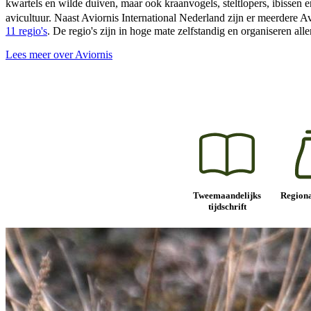
kwartels en wilde duiven, maar ook kraanvogels, steltlopers, ibissen 
avicultuur. Naast Aviornis International Nederland zijn er meerdere
11 regio's
. De regio's zijn in hoge mate zelfstandig en organiseren all
Lees meer over Aviornis
Tweemaandelijks
Regiona
tijdschrift