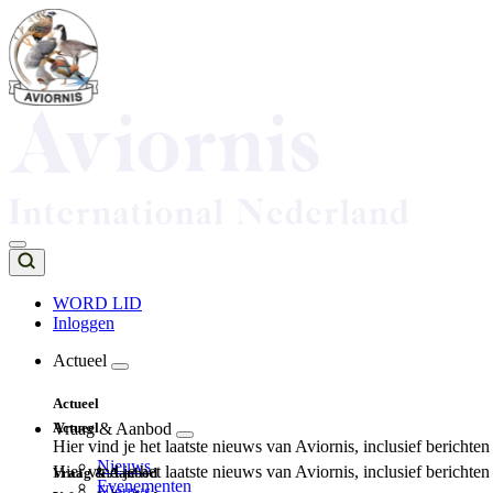
Overslaan
en
naar
de
inhoud
gaan
WORD LID
Inloggen
Top
navigation
Actueel
Main
Actueel
navigation
Actueel
Vraag & Aanbod
Hier vind je het laatste nieuws van Aviornis, inclusief berichte
Nieuws
Hier vind je het laatste nieuws van Aviornis, inclusief berichte
Vraag & Aanbod
Evenementen
Nieuws