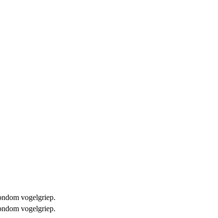
 rondom vogelgriep.
 rondom vogelgriep.