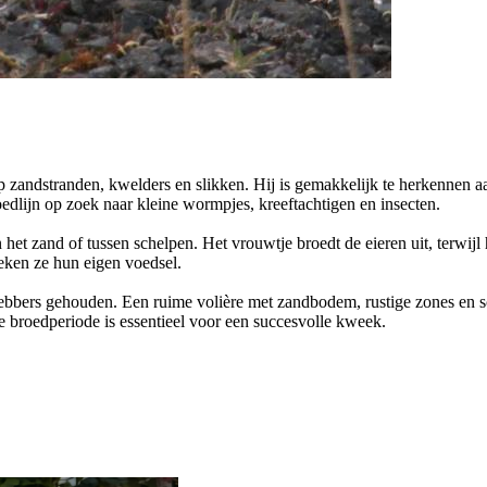
p zandstranden, kwelders en slikken. Hij is gemakkelijk te herkennen aa
loedlijn op zoek naar kleine wormpjes, kreeftachtigen en insecten.
het zand of tussen schelpen. Het vrouwtje broedt de eieren uit, terwijl 
oeken ze hun eigen voedsel.
fhebbers gehouden. Een ruime volière met zandbodem, rustige zones en sc
de broedperiode is essentieel voor een succesvolle kweek.