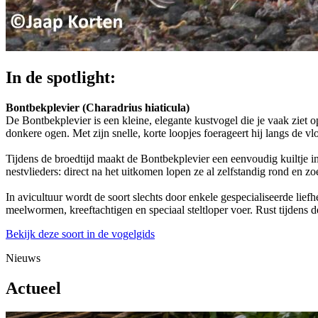
In de spotlight:
Bontbekplevier (Charadrius hiaticula)
De Bontbekplevier is een kleine, elegante kustvogel die je vaak ziet o
donkere ogen. Met zijn snelle, korte loopjes foerageert hij langs de v
Tijdens de broedtijd maakt de Bontbekplevier een eenvoudig kuiltje in 
nestvlieders: direct na het uitkomen lopen ze al zelfstandig rond en z
In avicultuur wordt de soort slechts door enkele gespecialiseerde lie
meelwormen, kreeftachtigen en speciaal steltloper voer. Rust tijdens 
Bekijk deze soort in de vogelgids
Nieuws
Actueel