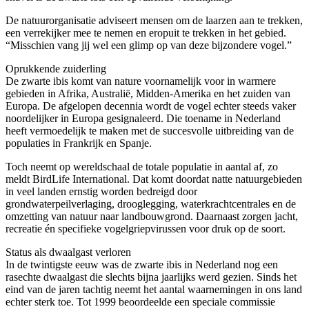
De natuurorganisatie adviseert mensen om de laarzen aan te trekken,
een verrekijker mee te nemen en eropuit te trekken in het gebied.
“Misschien vang jij wel een glimp op van deze bijzondere vogel.”
Oprukkende zuiderling
De zwarte ibis komt van nature voornamelijk voor in warmere
gebieden in Afrika, Australië, Midden-Amerika en het zuiden van
Europa. De afgelopen decennia wordt de vogel echter steeds vaker
noordelijker in Europa gesignaleerd. Die toename in Nederland
heeft vermoedelijk te maken met de succesvolle uitbreiding van de
populaties in Frankrijk en Spanje.
Toch neemt op wereldschaal de totale populatie in aantal af, zo
meldt BirdLife International. Dat komt doordat natte natuurgebieden
in veel landen ernstig worden bedreigd door
grondwaterpeilverlaging, drooglegging, waterkrachtcentrales en de
omzetting van natuur naar landbouwgrond. Daarnaast zorgen jacht,
recreatie én specifieke vogelgriepvirussen voor druk op de soort.
Status als dwaalgast verloren
In de twintigste eeuw was de zwarte ibis in Nederland nog een
rasechte dwaalgast die slechts bijna jaarlijks werd gezien. Sinds het
eind van de jaren tachtig neemt het aantal waarnemingen in ons land
echter sterk toe. Tot 1999 beoordeelde een speciale commissie