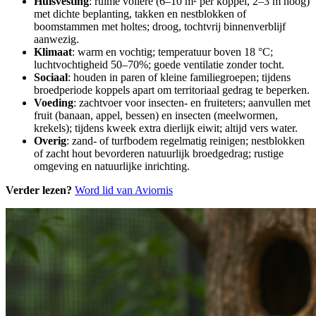
Huisvesting
: ruime volière (6–10 m² per koppel, 2–3 m hoog)
met dichte beplanting, takken en nestblokken of
boomstammen met holtes; droog, tochtvrij binnenverblijf
aanwezig.
Klimaat
: warm en vochtig; temperatuur boven 18 °C;
luchtvochtigheid 50–70%; goede ventilatie zonder tocht.
Sociaal
: houden in paren of kleine familiegroepen; tijdens
broedperiode koppels apart om territoriaal gedrag te beperken.
Voeding
: zachtvoer voor insecten- en fruiteters; aanvullen met
fruit (banaan, appel, bessen) en insecten (meelwormen,
krekels); tijdens kweek extra dierlijk eiwit; altijd vers water.
Overig
: zand- of turfbodem regelmatig reinigen; nestblokken
of zacht hout bevorderen natuurlijk broedgedrag; rustige
omgeving en natuurlijke inrichting.
Verder lezen?
Word lid van Aviornis