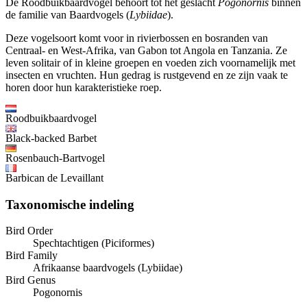
De Roodbuikbaardvogel behoort tot het geslacht
Pogonornis
binnen
de familie van Baardvogels (
Lybiidae
).
Deze vogelsoort komt voor in rivierbossen en bosranden van
Centraal- en West-Afrika, van Gabon tot Angola en Tanzania. Ze
leven solitair of in kleine groepen en voeden zich voornamelijk met
insecten en vruchten. Hun gedrag is rustgevend en ze zijn vaak te
horen door hun karakteristieke roep.
Roodbuikbaardvogel
Black-backed Barbet
Rosenbauch-Bartvogel
Barbican de Levaillant
Taxonomische indeling
Bird Order
Spechtachtigen (Piciformes)
Bird Family
Afrikaanse baardvogels (Lybiidae)
Bird Genus
Pogonornis