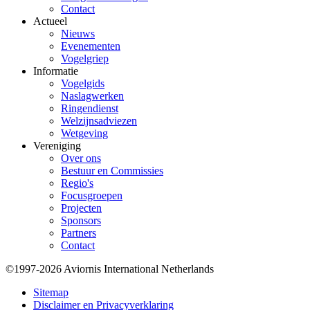
Contact
Actueel
Nieuws
Evenementen
Vogelgriep
Informatie
Vogelgids
Naslagwerken
Ringendienst
Welzijnsadviezen
Wetgeving
Vereniging
Over ons
Bestuur en Commissies
Regio's
Focusgroepen
Projecten
Sponsors
Partners
Contact
©1997-2026 Aviornis International Netherlands
Bottom
Sitemap
Disclaimer en Privacyverklaring