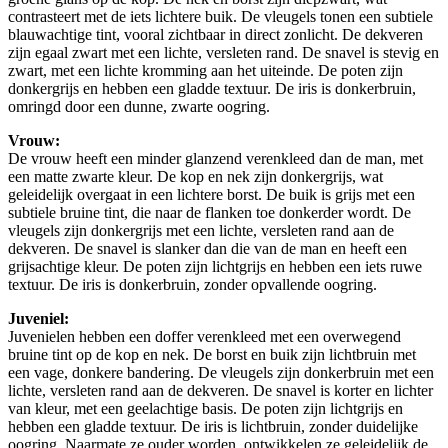
contrasteert met de iets lichtere buik. De vleugels tonen een subtiele
blauwachtige tint, vooral zichtbaar in direct zonlicht. De dekveren
zijn egaal zwart met een lichte, versleten rand. De snavel is stevig en
zwart, met een lichte kromming aan het uiteinde. De poten zijn
donkergrijs en hebben een gladde textuur. De iris is donkerbruin,
omringd door een dunne, zwarte oogring.
Vrouw:
De vrouw heeft een minder glanzend verenkleed dan de man, met
een matte zwarte kleur. De kop en nek zijn donkergrijs, wat
geleidelijk overgaat in een lichtere borst. De buik is grijs met een
subtiele bruine tint, die naar de flanken toe donkerder wordt. De
vleugels zijn donkergrijs met een lichte, versleten rand aan de
dekveren. De snavel is slanker dan die van de man en heeft een
grijsachtige kleur. De poten zijn lichtgrijs en hebben een iets ruwe
textuur. De iris is donkerbruin, zonder opvallende oogring.
Juveniel:
Juvenielen hebben een doffer verenkleed met een overwegend
bruine tint op de kop en nek. De borst en buik zijn lichtbruin met
een vage, donkere bandering. De vleugels zijn donkerbruin met een
lichte, versleten rand aan de dekveren. De snavel is korter en lichter
van kleur, met een geelachtige basis. De poten zijn lichtgrijs en
hebben een gladde textuur. De iris is lichtbruin, zonder duidelijke
oogring. Naarmate ze ouder worden, ontwikkelen ze geleidelijk de