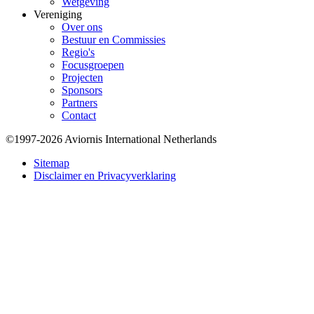
Wetgeving
Vereniging
Over ons
Bestuur en Commissies
Regio's
Focusgroepen
Projecten
Sponsors
Partners
Contact
©1997-2026 Aviornis International Netherlands
Bottom
Sitemap
Disclaimer en Privacyverklaring