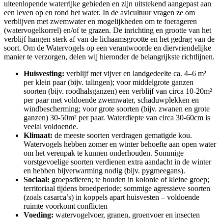
uiteenlopende waterrijke gebieden en zijn uitstekend aangepast aan
een leven op en rond het water. In de avicultuur vragen ze om
verblijven met zwemwater en mogelijkheden om te foerageren
(watervogelkorrel) en/of te grazen. De inrichting en grootte van het
verblijf hangen sterk af van de lichaamsgrootte en het gedrag van de
soort. Om de Watervogels op een verantwoorde en diervriendelijke
manier te verzorgen, delen wij hieronder de belangrijkste richtlijnen.
Huisvesting:
verblijf met vijver en landgedeelte ca. 4–6 m²
per klein paar (bijv. talingen); voor middelgrote ganzen
soorten (bijv. roodhalsganzen) een verblijf van circa 10-20m²
per paar met voldoende zwemwater, schaduwplekken en
windbescherming; voor grote soorten (bijv. zwanen en grote
ganzen) 30-50m² per paar. Waterdiepte van circa 30-60cm is
veelal voldoende.
Klimaat:
de meeste soorten verdragen gematigde kou.
Watervogels hebben zomer en winter behoefte aan open water
om het verenpak te kunnen onderhouden. Sommige
vorstgevoelige soorten verdienen extra aandacht in de winter
en hebben bijverwarming nodig (bijv. pygmeegans).
Sociaal:
groepsdieren; te houden in kolonie of kleine groep;
territoriaal tijdens broedperiode; sommige agressieve soorten
(zoals casarca’s) in koppels apart huisvesten – voldoende
ruimte voorkomt conflicten
Voeding:
watervogelvoer, granen, groenvoer en insecten