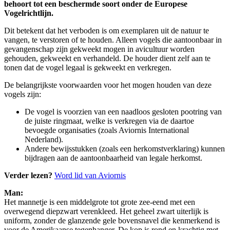
behoort tot een beschermde soort onder de Europese
Vogelrichtlijn.
Dit betekent dat het verboden is om exemplaren uit de natuur te
vangen, te verstoren of te houden. Alleen vogels die aantoonbaar in
gevangenschap zijn gekweekt mogen in avicultuur worden
gehouden, gekweekt en verhandeld. De houder dient zelf aan te
tonen dat de vogel legaal is gekweekt en verkregen.
De belangrijkste voorwaarden voor het mogen houden van deze
vogels zijn:
De vogel is voorzien van een naadloos gesloten pootring van
de juiste ringmaat, welke is verkregen via de daartoe
bevoegde organisaties (zoals Aviornis International
Nederland).
Andere bewijsstukken (zoals een herkomstverklaring) kunnen
bijdragen aan de aantoonbaarheid van legale herkomst.
Verder lezen?
Word lid van Aviornis
Man:
Het mannetje is een middelgrote tot grote zee-eend met een
overwegend diepzwart verenkleed. Het geheel zwart uiterlijk is
uniform, zonder de glanzende gele bovensnavel die kenmerkend is
voor de Amerikaanse tegenhanger. De kop is rond en krachtig met