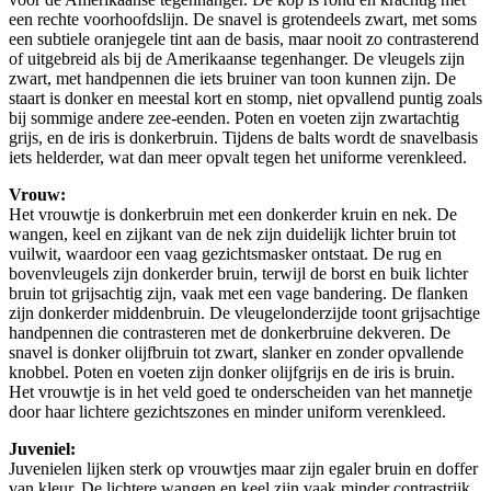
een rechte voorhoofdslijn. De snavel is grotendeels zwart, met soms
een subtiele oranjegele tint aan de basis, maar nooit zo contrasterend
of uitgebreid als bij de Amerikaanse tegenhanger. De vleugels zijn
zwart, met handpennen die iets bruiner van toon kunnen zijn. De
staart is donker en meestal kort en stomp, niet opvallend puntig zoals
bij sommige andere zee-eenden. Poten en voeten zijn zwartachtig
grijs, en de iris is donkerbruin. Tijdens de balts wordt de snavelbasis
iets helderder, wat dan meer opvalt tegen het uniforme verenkleed.
Vrouw:
Het vrouwtje is donkerbruin met een donkerder kruin en nek. De
wangen, keel en zijkant van de nek zijn duidelijk lichter bruin tot
vuilwit, waardoor een vaag gezichtsmasker ontstaat. De rug en
bovenvleugels zijn donkerder bruin, terwijl de borst en buik lichter
bruin tot grijsachtig zijn, vaak met een vage bandering. De flanken
zijn donkerder middenbruin. De vleugelonderzijde toont grijsachtige
handpennen die contrasteren met de donkerbruine dekveren. De
snavel is donker olijfbruin tot zwart, slanker en zonder opvallende
knobbel. Poten en voeten zijn donker olijfgrijs en de iris is bruin.
Het vrouwtje is in het veld goed te onderscheiden van het mannetje
door haar lichtere gezichtszones en minder uniform verenkleed.
Juveniel:
Juvenielen lijken sterk op vrouwtjes maar zijn egaler bruin en doffer
van kleur. De lichtere wangen en keel zijn vaak minder contrastrijk,