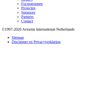
Focusgroepen
Projecten
Sponsors
Partners
Contact
©1997-2026 Aviornis International Netherlands
Bottom
Sitemap
Disclaimer en Privacyverklaring