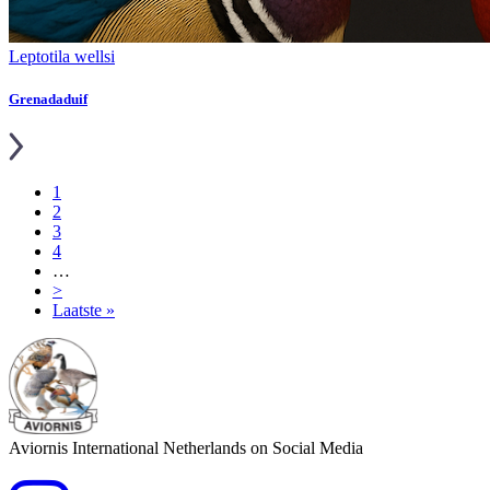
Leptotila wellsi
Grenadaduif
Pagina
1
Pagina
2
Paginering
Pagina
3
Pagina
4
…
Volgende
>
pagina
Laatste
Laatste »
pagina
Aviornis International Netherlands on Social Media