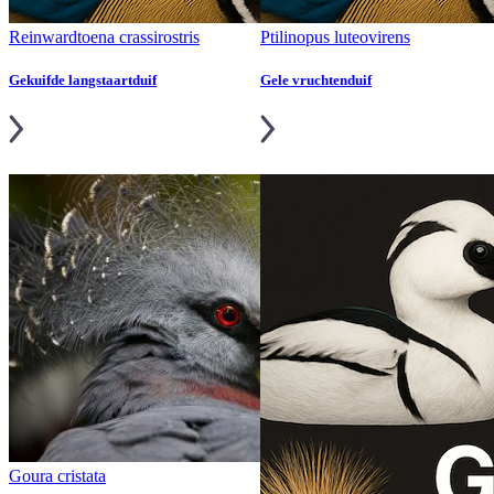
Reinwardtoena crassirostris
Ptilinopus luteovirens
Gekuifde langstaartduif
Gele vruchtenduif
Goura cristata