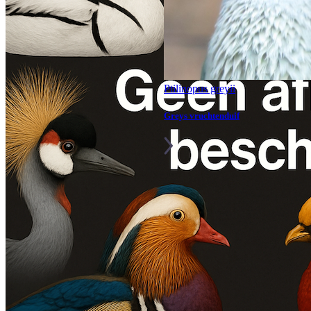
Ptilinopus greyii
Greys vruchtenduif