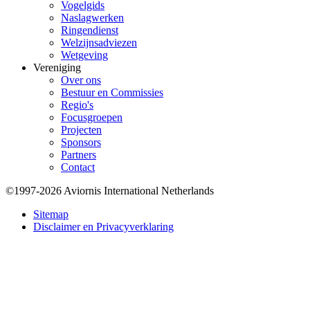
Vogelgids
Naslagwerken
Ringendienst
Welzijnsadviezen
Wetgeving
Vereniging
Over ons
Bestuur en Commissies
Regio's
Focusgroepen
Projecten
Sponsors
Partners
Contact
©1997-2026 Aviornis International Netherlands
Bottom
Sitemap
Disclaimer en Privacyverklaring