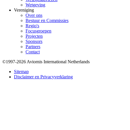
Wetgeving
Vereniging
Over ons
Bestuur en Commissies
Regio's
Focusgroepen
Projecten
Sponsors
Partners
Contact
©1997-2026 Aviornis International Netherlands
Bottom
Sitemap
Disclaimer en Privacyverklaring