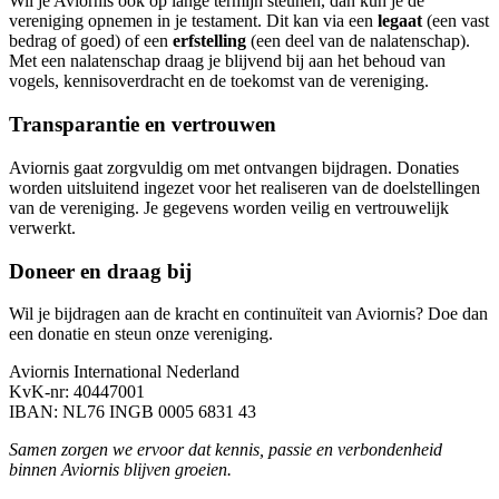
Wil je Aviornis ook op lange termijn steunen, dan kun je de
vereniging opnemen in je testament. Dit kan via een
legaat
(een vast
bedrag of goed) of een
erfstelling
(een deel van de nalatenschap).
Met een nalatenschap draag je blijvend bij aan het behoud van
vogels, kennisoverdracht en de toekomst van de vereniging.
Transparantie en vertrouwen
Aviornis gaat zorgvuldig om met ontvangen bijdragen. Donaties
worden uitsluitend ingezet voor het realiseren van de doelstellingen
van de vereniging. Je gegevens worden veilig en vertrouwelijk
verwerkt.
Doneer en draag bij
Wil je bijdragen aan de kracht en continuïteit van Aviornis? Doe dan
een donatie en steun onze vereniging.
Aviornis International Nederland
KvK-nr: 40447001
IBAN: NL76 INGB 0005 6831 43
Samen zorgen we ervoor dat kennis, passie en verbondenheid
binnen Aviornis blijven groeien.