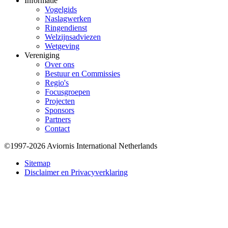
Informatie
Vogelgids
Naslagwerken
Ringendienst
Welzijnsadviezen
Wetgeving
Vereniging
Over ons
Bestuur en Commissies
Regio's
Focusgroepen
Projecten
Sponsors
Partners
Contact
©1997-2026 Aviornis International Netherlands
Bottom
Sitemap
Disclaimer en Privacyverklaring