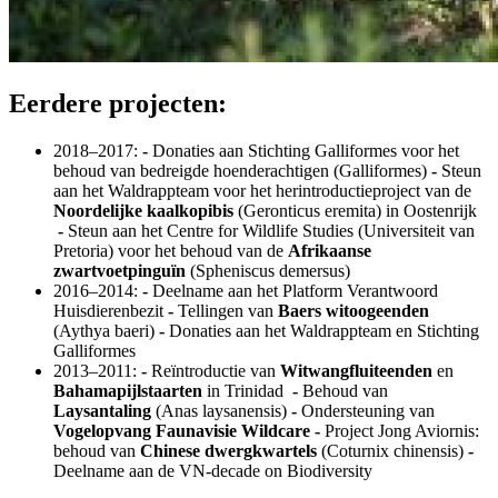
Eerdere projecten:
2018–2017:
-
Donaties aan Stichting Galliformes voor het
behoud van bedreigde hoenderachtigen (Galliformes)
-
Steun
aan het Waldrappteam voor het herintroductieproject van de
Noordelijke kaalkopibis
(Geronticus eremita) in Oostenrijk
-
Steun aan het Centre for Wildlife Studies (Universiteit van
Pretoria) voor het behoud van de
Afrikaanse
zwartvoetpinguïn
(Spheniscus demersus)
2016–2014:
-
Deelname aan het Platform Verantwoord
Huisdierenbezit
-
Tellingen van
Baers witoogeenden
(Aythya baeri)
-
Donaties aan het Waldrappteam en Stichting
Galliformes
2013–2011:
-
Reïntroductie van
Witwangfluiteenden
en
Bahamapijlstaarten
in Trinidad
-
Behoud van
Laysantaling
(Anas laysanensis)
-
Ondersteuning van
Vogelopvang Faunavisie Wildcare
-
Project Jong Aviornis:
behoud van
Chinese dwergkwartels
(Coturnix chinensis)
-
Deelname aan de VN-decade on Biodiversity