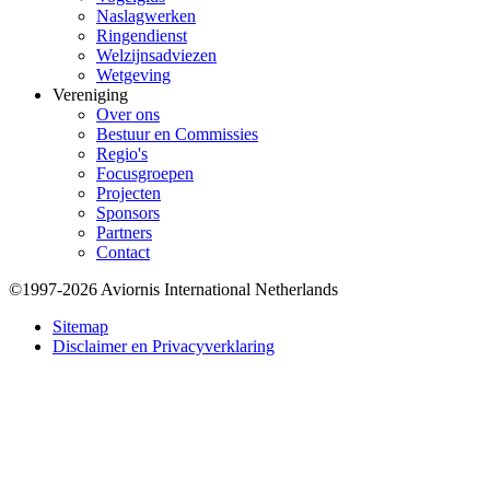
Naslagwerken
Ringendienst
Welzijnsadviezen
Wetgeving
Vereniging
Over ons
Bestuur en Commissies
Regio's
Focusgroepen
Projecten
Sponsors
Partners
Contact
©1997-2026 Aviornis International Netherlands
Bottom
Sitemap
Disclaimer en Privacyverklaring