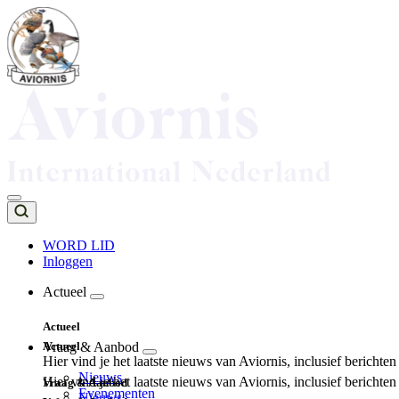
Overslaan
en
naar
de
inhoud
gaan
WORD LID
Inloggen
Top
navigation
Actueel
Main
Actueel
navigation
Actueel
Vraag & Aanbod
Hier vind je het laatste nieuws van Aviornis, inclusief berichte
Nieuws
Hier vind je het laatste nieuws van Aviornis, inclusief berichte
Vraag & Aanbod
Evenementen
Nieuws