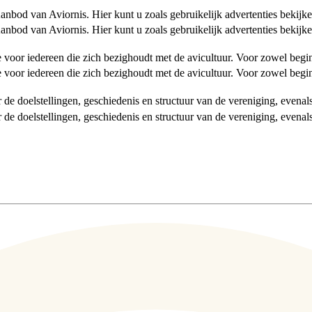
od van Aviornis. Hier kunt u zoals gebruikelijk advertenties bekijke
od van Aviornis. Hier kunt u zoals gebruikelijk advertenties bekijke
tie voor iedereen die zich bezighoudt met de avicultuur. Voor zowel be
tie voor iedereen die zich bezighoudt met de avicultuur. Voor zowel be
over de doelstellingen, geschiedenis en structuur van de vereniging, even
over de doelstellingen, geschiedenis en structuur van de vereniging, even