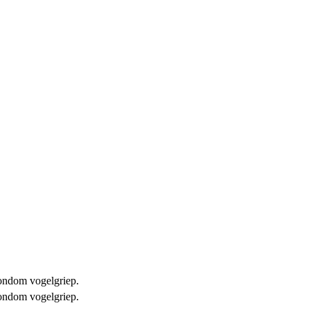
 rondom vogelgriep.
 rondom vogelgriep.