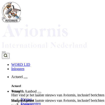
Overslaan
en
naar
de
inhoud
gaan
WORD LID
Inloggen
Top
navigation
Actueel
Main
Actueel
navigation
Actueel
Vraag & Aanbod
Hier vind je het laatste nieuws van Aviornis, inclusief berichte
Nieuws
Hier vind je het laatste nieuws van Aviornis, inclusief berichte
Vraag & Aanbod
Evenementen
Nieuws