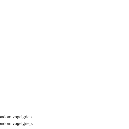
 rondom vogelgriep.
 rondom vogelgriep.