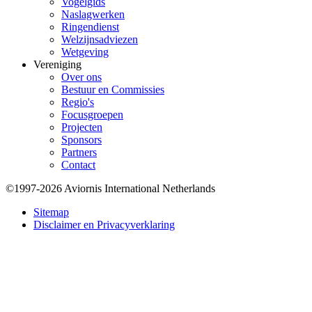
Vogelgids
Naslagwerken
Ringendienst
Welzijnsadviezen
Wetgeving
Vereniging
Over ons
Bestuur en Commissies
Regio's
Focusgroepen
Projecten
Sponsors
Partners
Contact
©1997-2026 Aviornis International Netherlands
Bottom
Sitemap
Disclaimer en Privacyverklaring