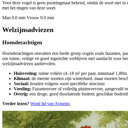
Voor deze vogel is geen pootringmaat bekend, omdat de soort niet in 
met het ringen van deze soort.
Man 0.0 mm
Vrouw 0.0 mm
Welzijnsadviezen
Hoenderachtigen
Hoenderachtigen omvatten een brede groep vogels zoals fazanten, p
om ruime, veilige en goed ingerichte verblijven met aandacht voor b
welzijnsadviezen aanbevolen.
Huisvesting:
ruime volière (4–18 m² per paar, minimaal 1,80m h
Klimaat:
de meeste soorten zijn winterhard, maar moeten besch
Sociaal:
houden volgens soort specifieke structuur.
Voeding:
Fazantenvoer of volledig pluimveevoer, aangevuld met 
Overig:
een droge, goed doorlatende bodem; geschikte bodembe
Verder lezen?
Word lid van Aviornis