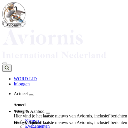
Overslaan
en
naar
de
inhoud
gaan
WORD LID
Inloggen
Top
navigation
Actueel
Main
Actueel
navigation
Actueel
Vraag & Aanbod
Hier vind je het laatste nieuws van Aviornis, inclusief berichte
Nieuws
Hier vind je het laatste nieuws van Aviornis, inclusief berichte
Vraag & Aanbod
Evenementen
Nieuws