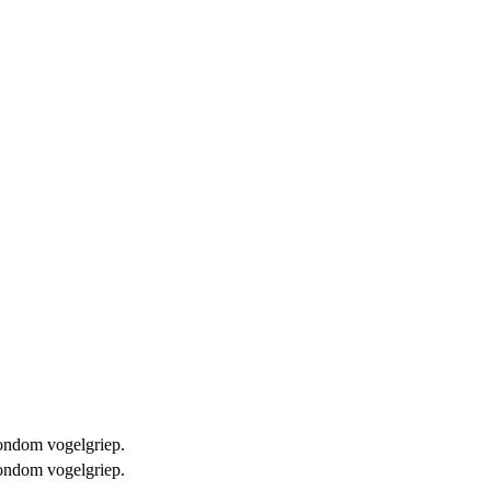
 rondom vogelgriep.
 rondom vogelgriep.