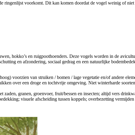
de ringenlijst voorkomt. Dit kan komen doordat de vogel weinig of niet 
auwen, hokko’s en ruigpoothoenders. Deze vogels worden in de avicul
eschutting en afzondering, sociaal gedrag en een natuurlijke bodembe
oog) voorzien van struiken / bomen / lage vegetatie en/of andere eleme
ikken over een droge en tochtvrije omgeving. Niet winterharde soorten 
zaden, granen, groenvoer, fruit/bessen en insecten; altijd vers drinkwat
dekking; visuele afscheiding tussen koppels; overbezetting vermijden