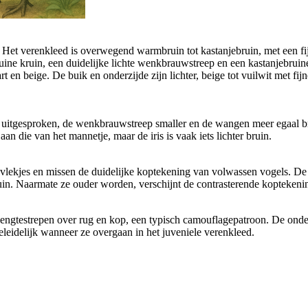
 Het verenkleed is overwegend warmbruin tot kastanjebruin, met een fij
uine kruin, een duidelijke lichte wenkbrauwstreep en een kastanjebruine
en beige. De buik en onderzijde zijn lichter, beige tot vuilwit met fijne
r uitgesproken, de wenkbrauwstreep smaller en de wangen meer egaal bru
an die van het mannetje, maar de iris is vaak iets lichter bruin.
e vlekjes en missen de duidelijke koptekening van volwassen vogels. D
erbruin. Naarmate ze ouder worden, verschijnt de contrasterende kopteken
ngtestrepen over rug en kop, een typisch camouflagepatroon. De onderzi
eleidelijk wanneer ze overgaan in het juveniele verenkleed.