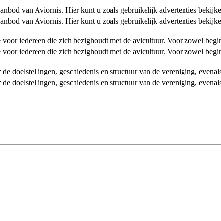
od van Aviornis. Hier kunt u zoals gebruikelijk advertenties bekijke
od van Aviornis. Hier kunt u zoals gebruikelijk advertenties bekijke
tie voor iedereen die zich bezighoudt met de avicultuur. Voor zowel be
tie voor iedereen die zich bezighoudt met de avicultuur. Voor zowel be
over de doelstellingen, geschiedenis en structuur van de vereniging, even
over de doelstellingen, geschiedenis en structuur van de vereniging, even