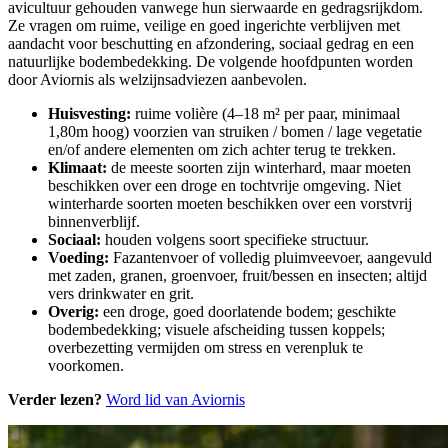
avicultuur gehouden vanwege hun sierwaarde en gedragsrijkdom.
Ze vragen om ruime, veilige en goed ingerichte verblijven met
aandacht voor beschutting en afzondering, sociaal gedrag en een
natuurlijke bodembedekking. De volgende hoofdpunten worden
door Aviornis als welzijnsadviezen aanbevolen.
Huisvesting:
ruime volière (4–18 m² per paar, minimaal
1,80m hoog) voorzien van struiken / bomen / lage vegetatie
en/of andere elementen om zich achter terug te trekken.
Klimaat:
de meeste soorten zijn winterhard, maar moeten
beschikken over een droge en tochtvrije omgeving. Niet
winterharde soorten moeten beschikken over een vorstvrij
binnenverblijf.
Sociaal:
houden volgens soort specifieke structuur.
Voeding:
Fazantenvoer of volledig pluimveevoer, aangevuld
met zaden, granen, groenvoer, fruit/bessen en insecten; altijd
vers drinkwater en grit.
Overig:
een droge, goed doorlatende bodem; geschikte
bodembedekking; visuele afscheiding tussen koppels;
overbezetting vermijden om stress en verenpluk te
voorkomen.
Verder lezen?
Word lid van Aviornis