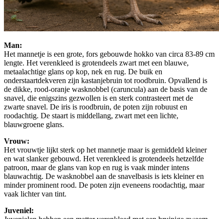
Man:
Het mannetje is een grote, fors gebouwde hokko van circa 83-89 cm
lengte. Het verenkleed is grotendeels zwart met een blauwe,
metaalachtige glans op kop, nek en rug. De buik en
onderstaartdekveren zijn kastanjebruin tot roodbruin. Opvallend is
de dikke, rood-oranje wasknobbel (caruncula) aan de basis van de
snavel, die enigszins gezwollen is en sterk contrasteert met de
zwarte snavel. De iris is roodbruin, de poten zijn robuust en
roodachtig. De staart is middellang, zwart met een lichte,
blauwgroene glans.
Vrouw:
Het vrouwtje lijkt sterk op het mannetje maar is gemiddeld kleiner
en wat slanker gebouwd. Het verenkleed is grotendeels hetzelfde
patroon, maar de glans van kop en rug is vaak minder intens
blauwachtig. De wasknobbel aan de snavelbasis is iets kleiner en
minder prominent rood. De poten zijn eveneens roodachtig, maar
vaak lichter van tint.
Juveniel: