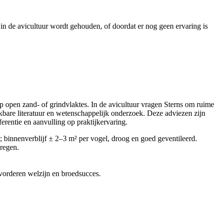
in de avicultuur wordt gehouden, of doordat er nog geen ervaring is
op open zand- of grindvlaktes. In de avicultuur vragen Sterns om ruime
kbare literatuur en wetenschappelijk onderzoek. Deze adviezen zijn
erentie en aanvulling op praktijkervaring.
 binnenverblijf ± 2–3 m² per vogel, droog en goed geventileerd.
regen.
evorderen welzijn en broedsucces.