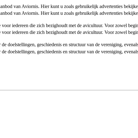
od van Aviornis. Hier kunt u zoals gebruikelijk advertenties bekijke
od van Aviornis. Hier kunt u zoals gebruikelijk advertenties bekijke
tie voor iedereen die zich bezighoudt met de avicultuur. Voor zowel be
tie voor iedereen die zich bezighoudt met de avicultuur. Voor zowel be
over de doelstellingen, geschiedenis en structuur van de vereniging, even
over de doelstellingen, geschiedenis en structuur van de vereniging, even