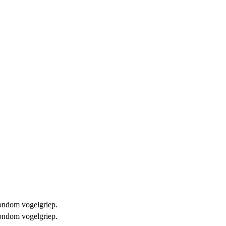
 rondom vogelgriep.
 rondom vogelgriep.