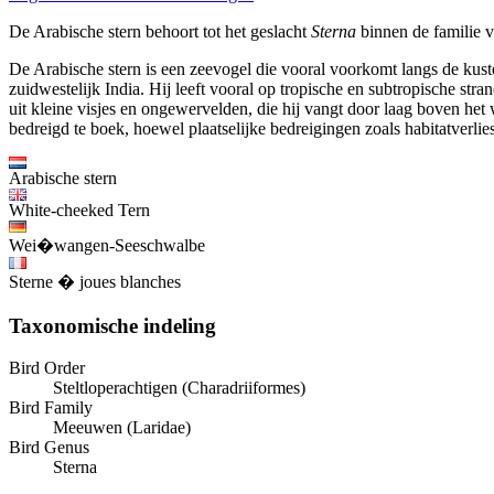
De Arabische stern behoort tot het geslacht
Sterna
binnen de familie v
De Arabische stern is een zeevogel die vooral voorkomt langs de kust
zuidwestelijk India. Hij leeft vooral op tropische en subtropische str
uit kleine visjes en ongewervelden, die hij vangt door laag boven het 
bedreigd te boek, hoewel plaatselijke bedreigingen zoals habitatverli
Arabische stern
White-cheeked Tern
Wei�wangen-Seeschwalbe
Sterne � joues blanches
Taxonomische indeling
Bird Order
Steltloperachtigen (Charadriiformes)
Bird Family
Meeuwen (Laridae)
Bird Genus
Sterna