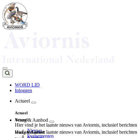
Overslaan
en
naar
de
inhoud
gaan
WORD LID
Inloggen
Top
navigation
Actueel
Main
Actueel
navigation
Actueel
Vraag & Aanbod
Hier vind je het laatste nieuws van Aviornis, inclusief berichte
Nieuws
Hier vind je het laatste nieuws van Aviornis, inclusief berichte
Vraag & Aanbod
Evenementen
Nieuws