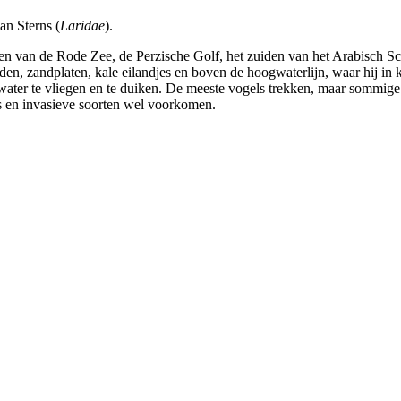
an Sterns (
Laridae
).
en van de Rode Zee, de Perzische Golf, het zuiden van het Arabisch Sc
anden, zandplaten, kale eilandjes en boven de hoogwaterlijn, waar hij in
water te vliegen en te duiken. De meeste vogels trekken, maar sommige po
es en invasieve soorten wel voorkomen.