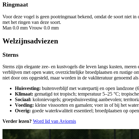
Ringmaat
Voor deze vogel is geen pootringmaat bekend, omdat de soort niet in 
met het ringen van deze soort.
Man 0.0 mm
Vrouw 0.0 mm
Welzijnsadviezen
Sterns
Sterns zijn elegante zee- en kustvogels die leven langs kusten, meren
verblijven met open water, overzichtelijke broedplaatsen en rustige 
niet door ons opgesteld, maar worden in de vakliteratuur genoemd als
Huisvesting:
buitenverblijf met waterpartij en open landzone (
Klimaat:
gematigd tot tropisch; temperatuur 5–25 °C; tropisc
Sociaal:
kolonievogels; groepshuisvesting aanbevolen; territori
Voeding:
kleine vissoorten en garnalen; voer in of bij het wate
Overig:
goede waterkwaliteit essentieel; broedplaatsen op open
Verder lezen?
Word lid van Aviornis