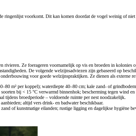
de ringenlijst voorkomt. Dit kan komen doordat de vogel weinig of niet 
 en rivieren. Ze foerageren voornamelijk op vis en broeden in kolonies 
omstandigheden. De volgende welzijnsadviezen zijn gebaseerd op beschi
 onderbouwing voor goede welzijnspraktijken. Ze dienen als externe ref
60–80 m² per koppel); waterdiepte 40–80 cm; kale zand- of grindbodem;
he soorten bij < 15 °C verwarmd binnenhok; bescherming tegen wind en 
aal tijdens broedperiode – voldoende ruimte per nest noodzakelijk.
r aanbieden; altijd vers drink- en badwater beschikbaar.
 zand of kunstmatige eilanden; rustige ligging en dagelijkse hygiëne b