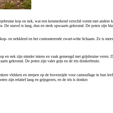
njebruine kop en nek, wat een kenmerkend verschil vormt met andere klu
jn. De snavel is lang, dun en sterk opwaarts gekromd. De poten zijn bla
 kop- en nekkleed en het contrasterende zwart-witte lichaam. Ze is mees
op en nek zijn minder intens en vaak gemengd met grijsbruine veren. De
aarts gekromd. De poten zijn valer grijs en de iris donkerbruin.
kere vlekken en strepen op de bovenzijde voor camouflage in hun leefgeb
en zijn relatief lang en grijsgroen, en de iris is donker.