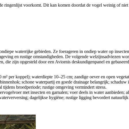
de ringenlijst voorkomt. Dit kan komen doordat de vogel weinig of niet 
n, ondiepe waterrijke gebieden. Ze foerageren in ondiep water op insecte
mgeving en rustige omstandigheden. De volgende welzijnsadviezen wor
n, die zijn opgesteld door een Aviornis deskundigenpanel en gebaseerd z
0 m² per koppel); waterdiepte 10–25 cm; zandige oever en open vegetati
binnenhok; schone waterpartij en goede drainage belangrijk; schaduw 
al tijdens broedperiode; rustige omgeving vermindert stress.
rvogelvoer met insecten en garnalen; voer deels in water aanbieden; al
aterverversing; dagelijkse hygiëne; rustige ligging bevordert natuurlij