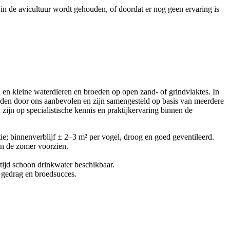
in de avicultuur wordt gehouden, of doordat er nog geen ervaring is
n en kleine waterdieren en broeden op open zand- of grindvlaktes. In
den door ons aanbevolen en zijn samengesteld op basis van meerdere
ijn op specialistische kennis en praktijkervaring binnen de
e; binnenverblijf ± 2–3 m² per vogel, droog en goed geventileerd.
in de zomer voorzien.
tijd schoon drinkwater beschikbaar.
k gedrag en broedsucces.