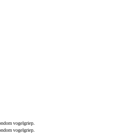
 rondom vogelgriep.
 rondom vogelgriep.