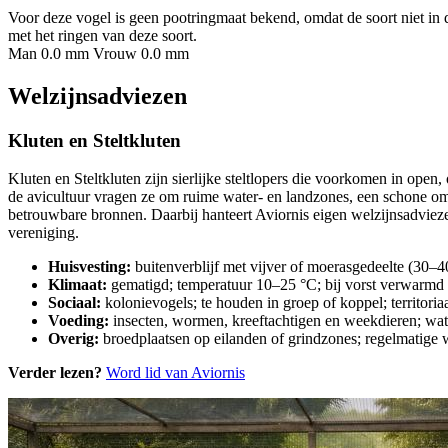
Voor deze vogel is geen pootringmaat bekend, omdat de soort niet in 
met het ringen van deze soort.
Man 0.0 mm
Vrouw 0.0 mm
Welzijnsadviezen
Kluten en Steltkluten
Kluten en Steltkluten zijn sierlijke steltlopers die voorkomen in ope
de avicultuur vragen ze om ruime water- en landzones, een schone o
betrouwbare bronnen. Daarbij hanteert Aviornis eigen welzijnsadvieze
vereniging.
Huisvesting:
buitenverblijf met vijver of moerasgedeelte (30–4
Klimaat:
gematigd; temperatuur 10–25 °C; bij vorst verwarmd 
Sociaal:
kolonievogels; te houden in groep of koppel; territoria
Voeding:
insecten, wormen, kreeftachtigen en weekdieren; wate
Overig:
broedplaatsen op eilanden of grindzones; regelmatige w
Verder lezen?
Word lid van Aviornis