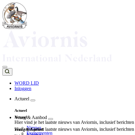
Overslaan
en
naar
de
inhoud
gaan
WORD LID
Inloggen
Top
navigation
Actueel
Main
Actueel
navigation
Actueel
Vraag & Aanbod
Hier vind je het laatste nieuws van Aviornis, inclusief berichte
Nieuws
Hier vind je het laatste nieuws van Aviornis, inclusief berichte
Vraag & Aanbod
Evenementen
Nieuws