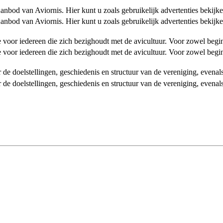
od van Aviornis. Hier kunt u zoals gebruikelijk advertenties bekijke
od van Aviornis. Hier kunt u zoals gebruikelijk advertenties bekijke
tie voor iedereen die zich bezighoudt met de avicultuur. Voor zowel be
tie voor iedereen die zich bezighoudt met de avicultuur. Voor zowel be
over de doelstellingen, geschiedenis en structuur van de vereniging, even
over de doelstellingen, geschiedenis en structuur van de vereniging, even