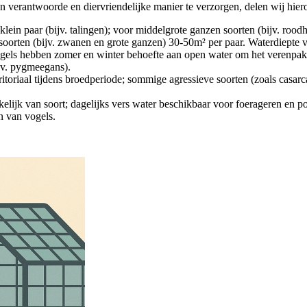
verantwoorde en diervriendelijke manier te verzorgen, delen wij hieron
 klein paar (bijv. talingen); voor middelgrote ganzen soorten (bijv. ro
rten (bijv. zwanen en grote ganzen) 30-50m² per paar. Waterdiepte v
gels hebben zomer en winter behoefte aan open water om het verenpa
jv. pygmeegans).
rritoriaal tijdens broedperiode; sommige agressieve soorten (zoals casa
lijk van soort; dagelijks vers water beschikbaar voor foerageren en po
jn van vogels.