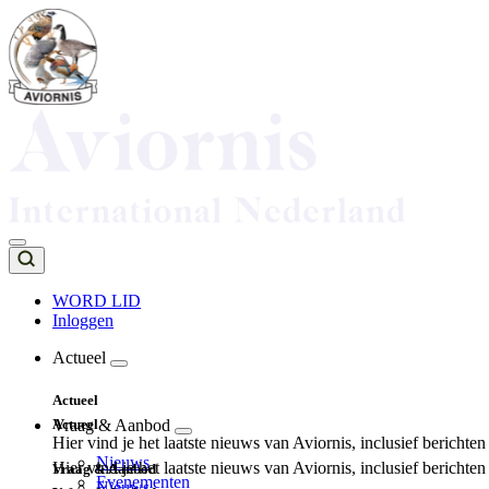
Overslaan
en
naar
de
inhoud
gaan
WORD LID
Inloggen
Top
navigation
Actueel
Main
Actueel
navigation
Actueel
Vraag & Aanbod
Hier vind je het laatste nieuws van Aviornis, inclusief berichte
Nieuws
Hier vind je het laatste nieuws van Aviornis, inclusief berichte
Vraag & Aanbod
Evenementen
Nieuws