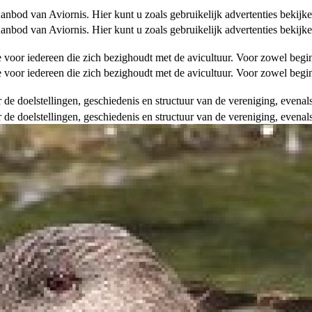
od van Aviornis. Hier kunt u zoals gebruikelijk advertenties bekijke
od van Aviornis. Hier kunt u zoals gebruikelijk advertenties bekijke
tie voor iedereen die zich bezighoudt met de avicultuur. Voor zowel be
tie voor iedereen die zich bezighoudt met de avicultuur. Voor zowel be
over de doelstellingen, geschiedenis en structuur van de vereniging, even
over de doelstellingen, geschiedenis en structuur van de vereniging, even