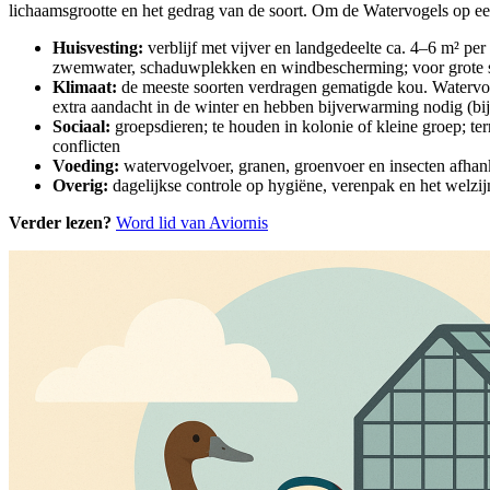
lichaamsgrootte en het gedrag van de soort. Om de Watervogels op een 
Huisvesting:
verblijf met vijver en landgedeelte ca. 4–6 m² per
zwemwater, schaduwplekken en windbescherming; voor grote soo
Klimaat:
de meeste soorten verdragen gematigde kou. Watervo
extra aandacht in de winter en hebben bijverwarming nodig (bi
Sociaal:
groepsdieren; te houden in kolonie of kleine groep; te
conflicten
Voeding:
watervogelvoer, granen, groenvoer en insecten afhanke
Overig:
dagelijkse controle op hygiëne, verenpak en het welzi
Verder lezen?
Word lid van Aviornis