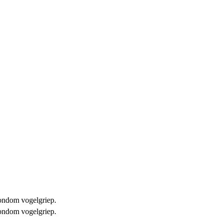
 rondom vogelgriep.
 rondom vogelgriep.