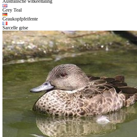
Australische witkeeltaling
Grey Teal
Graukopfpfeifente
Sarcelle grise