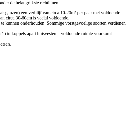
der de belangrijkste richtlijnen.
odhalsganzen) een verblijf van circa 10-20m² per paar met voldoende
an circa 30-60cm is veelal voldoende.
k te kunnen onderhouden. Sommige vorstgevoelige soorten verdienen
rca’s) in koppels apart huisvesten – voldoende ruimte voorkomt
etsen.