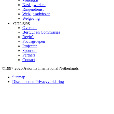
Vogelgids
Naslagwerken
Ringendienst
Welzijnsadviezen
Wetgeving
Vereniging
Over ons
Bestuur en Commissies
Regio's
Focusgroepen
Projecten
Sponsors
Partners
Contact
©1997-2026 Aviornis International Netherlands
Bottom
Sitemap
Disclaimer en Privacyverklaring