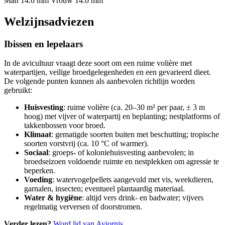
Man 14.0 mm
Vrouw 14.0 mm
Welzijnsadviezen
Ibissen en lepelaars
In de avicultuur vraagt deze soort om een ruime volière met
waterpartijen, veilige broedgelegenheden en een gevarieerd dieet.
De volgende punten kunnen als aanbevolen richtlijn worden
gebruikt:
Huisvesting
: ruime volière (ca. 20–30 m² per paar, ± 3 m
hoog) met vijver of waterpartij en beplanting; nestplatforms of
takkenbossen voor broed.
Klimaat
: gematigde soorten buiten met beschutting; tropische
soorten vorstvrij (ca. 10 °C of warmer).
Sociaal
: groeps- of koloniehuisvesting aanbevolen; in
broedseizoen voldoende ruimte en nestplekken om agressie te
beperken.
Voeding
: watervogelpellets aangevuld met vis, weekdieren,
garnalen, insecten; eventueel plantaardig materiaal.
Water & hygiëne
: altijd vers drink- en badwater; vijvers
regelmatig verversen of doorstromen.
Verder lezen?
Word lid van Aviornis