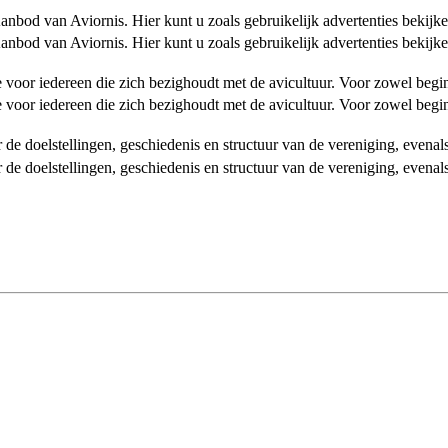
od van Aviornis. Hier kunt u zoals gebruikelijk advertenties bekijke
od van Aviornis. Hier kunt u zoals gebruikelijk advertenties bekijke
tie voor iedereen die zich bezighoudt met de avicultuur. Voor zowel be
tie voor iedereen die zich bezighoudt met de avicultuur. Voor zowel be
over de doelstellingen, geschiedenis en structuur van de vereniging, even
over de doelstellingen, geschiedenis en structuur van de vereniging, even