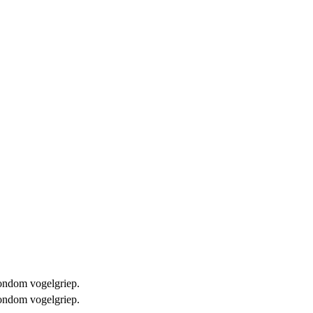
 rondom vogelgriep.
 rondom vogelgriep.