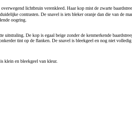
verwegend lichtbruin verenkleed. Haar kop mist de zwarte baardstreep e
idelijke contrasten. De snavel is iets bleker oranje dan die van de ma
llende oogring.
e uitstraling. De kop is egaal beige zonder de kenmerkende baardstree
donkerder tint op de flanken. De snavel is bleekgeel en nog niet volledig
s klein en bleekgeel van kleur.