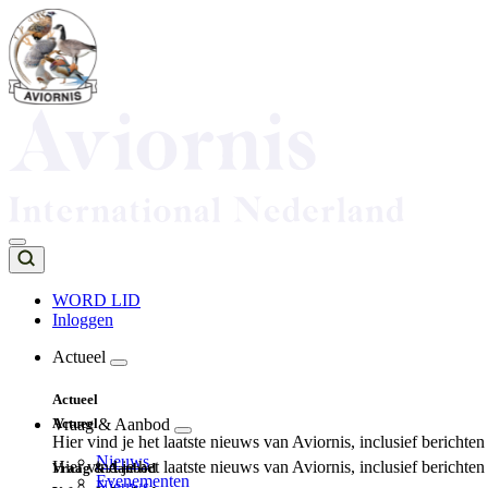
Overslaan
en
naar
de
inhoud
gaan
WORD LID
Inloggen
Top
navigation
Actueel
Main
Actueel
navigation
Actueel
Vraag & Aanbod
Hier vind je het laatste nieuws van Aviornis, inclusief berichte
Nieuws
Hier vind je het laatste nieuws van Aviornis, inclusief berichte
Vraag & Aanbod
Evenementen
Nieuws