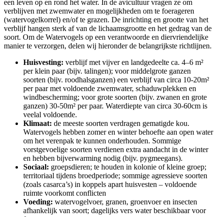
een leven op en rond het water. In de avicultuur vragen ze om
verblijven met zwemwater en mogelijkheden om te foerageren
(watervogelkorrel) en/of te grazen. De inrichting en grootte van het
verblijf hangen sterk af van de lichaamsgrootte en het gedrag van de
soort. Om de Watervogels op een verantwoorde en diervriendelijke
manier te verzorgen, delen wij hieronder de belangrijkste richtlijnen.
Huisvesting:
verblijf met vijver en landgedeelte ca. 4–6 m²
per klein paar (bijv. talingen); voor middelgrote ganzen
soorten (bijv. roodhalsganzen) een verblijf van circa 10-20m²
per paar met voldoende zwemwater, schaduwplekken en
windbescherming; voor grote soorten (bijv. zwanen en grote
ganzen) 30-50m² per paar. Waterdiepte van circa 30-60cm is
veelal voldoende.
Klimaat:
de meeste soorten verdragen gematigde kou.
Watervogels hebben zomer en winter behoefte aan open water
om het verenpak te kunnen onderhouden. Sommige
vorstgevoelige soorten verdienen extra aandacht in de winter
en hebben bijverwarming nodig (bijv. pygmeegans).
Sociaal:
groepsdieren; te houden in kolonie of kleine groep;
territoriaal tijdens broedperiode; sommige agressieve soorten
(zoals casarca’s) in koppels apart huisvesten – voldoende
ruimte voorkomt conflicten
Voeding:
watervogelvoer, granen, groenvoer en insecten
afhankelijk van soort; dagelijks vers water beschikbaar voor