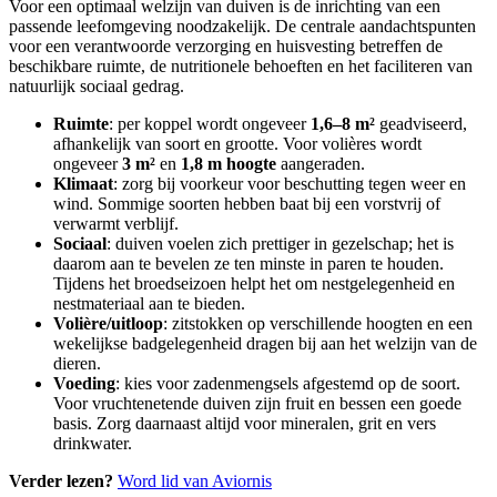
Voor een optimaal welzijn van duiven is de inrichting van een
passende leefomgeving noodzakelijk. De centrale aandachtspunten
voor een verantwoorde verzorging en huisvesting betreffen de
beschikbare ruimte, de nutritionele behoeften en het faciliteren van
natuurlijk sociaal gedrag.
Ruimte
: per koppel wordt ongeveer
1,6–8 m²
geadviseerd,
afhankelijk van soort en grootte. Voor volières wordt
ongeveer
3 m²
en
1,8 m hoogte
aangeraden.
Klimaat
: zorg bij voorkeur voor beschutting tegen weer en
wind. Sommige soorten hebben baat bij een vorstvrij of
verwarmt verblijf.
Sociaal
: duiven voelen zich prettiger in gezelschap; het is
daarom aan te bevelen ze ten minste in paren te houden.
Tijdens het broedseizoen helpt het om nestgelegenheid en
nestmateriaal aan te bieden.
Volière/uitloop
: zitstokken op verschillende hoogten en een
wekelijkse badgelegenheid dragen bij aan het welzijn van de
dieren.
Voeding
: kies voor zadenmengsels afgestemd op de soort.
Voor vruchtenetende duiven zijn fruit en bessen een goede
basis. Zorg daarnaast altijd voor mineralen, grit en vers
drinkwater.
Verder lezen?
Word lid van Aviornis