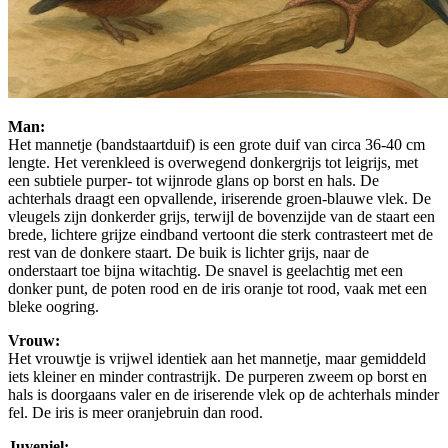
Man:
Het mannetje (bandstaartduif) is een grote duif van circa 36-40 cm
lengte. Het verenkleed is overwegend donkergrijs tot leigrijs, met
een subtiele purper- tot wijnrode glans op borst en hals. De
achterhals draagt een opvallende, iriserende groen-blauwe vlek. De
vleugels zijn donkerder grijs, terwijl de bovenzijde van de staart een
brede, lichtere grijze eindband vertoont die sterk contrasteert met de
rest van de donkere staart. De buik is lichter grijs, naar de
onderstaart toe bijna witachtig. De snavel is geelachtig met een
donker punt, de poten rood en de iris oranje tot rood, vaak met een
bleke oogring.
Vrouw:
Het vrouwtje is vrijwel identiek aan het mannetje, maar gemiddeld
iets kleiner en minder contrastrijk. De purperen zweem op borst en
hals is doorgaans valer en de iriserende vlek op de achterhals minder
fel. De iris is meer oranjebruin dan rood.
Juveniel: