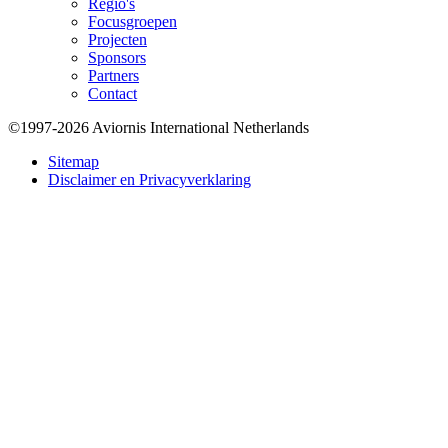
Regio's
Focusgroepen
Projecten
Sponsors
Partners
Contact
©1997-2026 Aviornis International Netherlands
Bottom
Sitemap
Disclaimer en Privacyverklaring