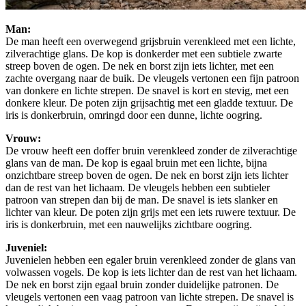
Man:
De man heeft een overwegend grijsbruin verenkleed met een lichte,
zilverachtige glans. De kop is donkerder met een subtiele zwarte
streep boven de ogen. De nek en borst zijn iets lichter, met een
zachte overgang naar de buik. De vleugels vertonen een fijn patroon
van donkere en lichte strepen. De snavel is kort en stevig, met een
donkere kleur. De poten zijn grijsachtig met een gladde textuur. De
iris is donkerbruin, omringd door een dunne, lichte oogring.
Vrouw:
De vrouw heeft een doffer bruin verenkleed zonder de zilverachtige
glans van de man. De kop is egaal bruin met een lichte, bijna
onzichtbare streep boven de ogen. De nek en borst zijn iets lichter
dan de rest van het lichaam. De vleugels hebben een subtieler
patroon van strepen dan bij de man. De snavel is iets slanker en
lichter van kleur. De poten zijn grijs met een iets ruwere textuur. De
iris is donkerbruin, met een nauwelijks zichtbare oogring.
Juveniel:
Juvenielen hebben een egaler bruin verenkleed zonder de glans van
volwassen vogels. De kop is iets lichter dan de rest van het lichaam.
De nek en borst zijn egaal bruin zonder duidelijke patronen. De
vleugels vertonen een vaag patroon van lichte strepen. De snavel is