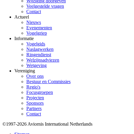
Wijziging doorgeven
Veelgestelde vragen
Contact
Actueel
Nieuws
Evenementen
Vogelgriep
Informatie
Vogelgids
Naslagwerken
Ringendienst
Welzijnsadviezen
Wetgeving
Vereniging
Over ons
Bestuur en Commissies
Regio's
Focusgroepen
Projecten
Sponsors
Partners
Contact
©1997-2026 Aviornis International Netherlands
Bottom