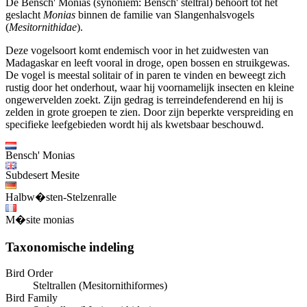
De Bensch' Monias (synoniem: Bensch' steltral) behoort tot het
geslacht
Monias
binnen de familie van Slangenhalsvogels
(
Mesitornithidae
).
Deze vogelsoort komt endemisch voor in het zuidwesten van
Madagaskar en leeft vooral in droge, open bossen en struikgewas.
De vogel is meestal solitair of in paren te vinden en beweegt zich
rustig door het onderhout, waar hij voornamelijk insecten en kleine
ongewervelden zoekt. Zijn gedrag is terreindefenderend en hij is
zelden in grote groepen te zien. Door zijn beperkte verspreiding en
specifieke leefgebieden wordt hij als kwetsbaar beschouwd.
Bensch' Monias
Subdesert Mesite
Halbw�sten-Stelzenralle
M�site monias
Taxonomische indeling
Bird Order
Steltrallen (Mesitornithiformes)
Bird Family