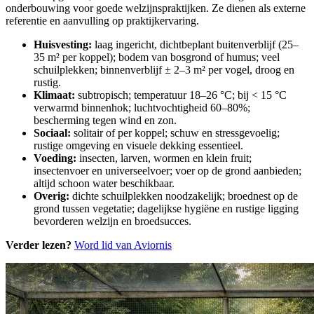
onderbouwing voor goede welzijnspraktijken. Ze dienen als externe
referentie en aanvulling op praktijkervaring.
Huisvesting:
laag ingericht, dichtbeplant buitenverblijf (25–
35 m² per koppel); bodem van bosgrond of humus; veel
schuilplekken; binnenverblijf ± 2–3 m² per vogel, droog en
rustig.
Klimaat:
subtropisch; temperatuur 18–26 °C; bij < 15 °C
verwarmd binnenhok; luchtvochtigheid 60–80%;
bescherming tegen wind en zon.
Sociaal:
solitair of per koppel; schuw en stressgevoelig;
rustige omgeving en visuele dekking essentieel.
Voeding:
insecten, larven, wormen en klein fruit;
insectenvoer en universeelvoer; voer op de grond aanbieden;
altijd schoon water beschikbaar.
Overig:
dichte schuilplekken noodzakelijk; broednest op de
grond tussen vegetatie; dagelijkse hygiëne en rustige ligging
bevorderen welzijn en broedsucces.
Verder lezen?
Word lid van Aviornis