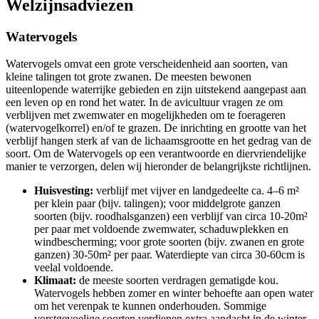
Welzijnsadviezen
Watervogels
Watervogels omvat een grote verscheidenheid aan soorten, van
kleine talingen tot grote zwanen. De meesten bewonen
uiteenlopende waterrijke gebieden en zijn uitstekend aangepast aan
een leven op en rond het water. In de avicultuur vragen ze om
verblijven met zwemwater en mogelijkheden om te foerageren
(watervogelkorrel) en/of te grazen. De inrichting en grootte van het
verblijf hangen sterk af van de lichaamsgrootte en het gedrag van de
soort. Om de Watervogels op een verantwoorde en diervriendelijke
manier te verzorgen, delen wij hieronder de belangrijkste richtlijnen.
Huisvesting:
verblijf met vijver en landgedeelte ca. 4–6 m²
per klein paar (bijv. talingen); voor middelgrote ganzen
soorten (bijv. roodhalsganzen) een verblijf van circa 10-20m²
per paar met voldoende zwemwater, schaduwplekken en
windbescherming; voor grote soorten (bijv. zwanen en grote
ganzen) 30-50m² per paar. Waterdiepte van circa 30-60cm is
veelal voldoende.
Klimaat:
de meeste soorten verdragen gematigde kou.
Watervogels hebben zomer en winter behoefte aan open water
om het verenpak te kunnen onderhouden. Sommige
vorstgevoelige soorten verdienen extra aandacht in de winter