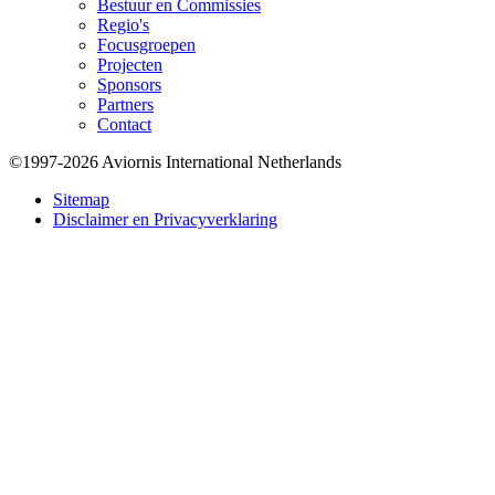
Bestuur en Commissies
Regio's
Focusgroepen
Projecten
Sponsors
Partners
Contact
©1997-2026 Aviornis International Netherlands
Bottom
Sitemap
Disclaimer en Privacyverklaring