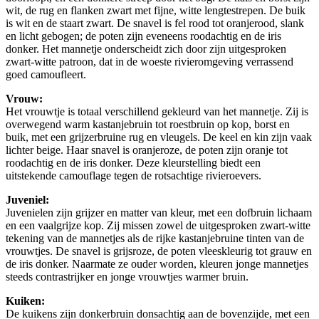
wit, de rug en flanken zwart met fijne, witte lengtestrepen. De buik
is wit en de staart zwart. De snavel is fel rood tot oranjerood, slank
en licht gebogen; de poten zijn eveneens roodachtig en de iris
donker. Het mannetje onderscheidt zich door zijn uitgesproken
zwart-witte patroon, dat in de woeste rivieromgeving verrassend
goed camoufleert.
Vrouw:
Het vrouwtje is totaal verschillend gekleurd van het mannetje. Zij is
overwegend warm kastanjebruin tot roestbruin op kop, borst en
buik, met een grijzerbruine rug en vleugels. De keel en kin zijn vaak
lichter beige. Haar snavel is oranjeroze, de poten zijn oranje tot
roodachtig en de iris donker. Deze kleurstelling biedt een
uitstekende camouflage tegen de rotsachtige rivieroevers.
Juveniel:
Juvenielen zijn grijzer en matter van kleur, met een dofbruin lichaam
en een vaalgrijze kop. Zij missen zowel de uitgesproken zwart-witte
tekening van de mannetjes als de rijke kastanjebruine tinten van de
vrouwtjes. De snavel is grijsroze, de poten vleeskleurig tot grauw en
de iris donker. Naarmate ze ouder worden, kleuren jonge mannetjes
steeds contrastrijker en jonge vrouwtjes warmer bruin.
Kuiken:
De kuikens zijn donkerbruin donsachtig aan de bovenzijde, met een