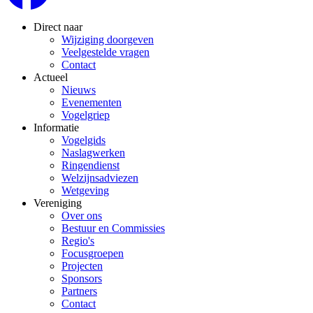
Direct naar
Wijziging doorgeven
Veelgestelde vragen
Contact
Actueel
Nieuws
Evenementen
Vogelgriep
Informatie
Vogelgids
Naslagwerken
Ringendienst
Welzijnsadviezen
Wetgeving
Vereniging
Over ons
Bestuur en Commissies
Regio's
Focusgroepen
Projecten
Sponsors
Partners
Contact