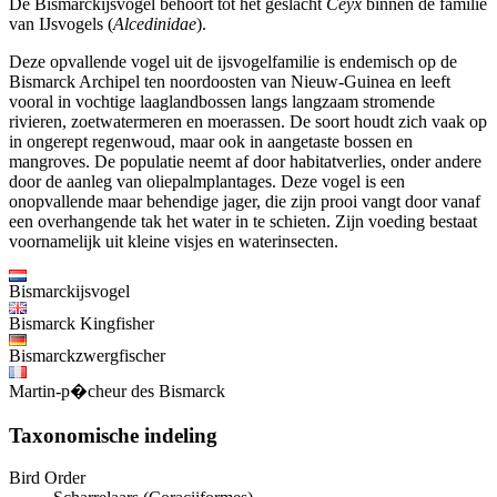
De Bismarckijsvogel behoort tot het geslacht
Ceyx
binnen de familie
van IJsvogels (
Alcedinidae
).
Deze opvallende vogel uit de ijsvogelfamilie is endemisch op de
Bismarck Archipel ten noordoosten van Nieuw-Guinea en leeft
vooral in vochtige laaglandbossen langs langzaam stromende
rivieren, zoetwatermeren en moerassen. De soort houdt zich vaak op
in ongerept regenwoud, maar ook in aangetaste bossen en
mangroves. De populatie neemt af door habitatverlies, onder andere
door de aanleg van oliepalmplantages. Deze vogel is een
onopvallende maar behendige jager, die zijn prooi vangt door vanaf
een overhangende tak het water in te schieten. Zijn voeding bestaat
voornamelijk uit kleine visjes en waterinsecten.
Bismarckijsvogel
Bismarck Kingfisher
Bismarckzwergfischer
Martin-p�cheur des Bismarck
Taxonomische indeling
Bird Order