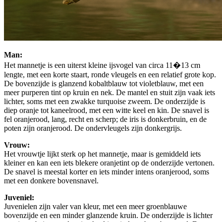
Man:
Het mannetje is een uiterst kleine ijsvogel van circa 11�13 cm
lengte, met een korte staart, ronde vleugels en een relatief grote kop.
De bovenzijde is glanzend kobaltblauw tot violetblauw, met een
meer purperen tint op kruin en nek. De mantel en stuit zijn vaak iets
lichter, soms met een zwakke turquoise zweem. De onderzijde is
diep oranje tot kaneelrood, met een witte keel en kin. De snavel is
fel oranjerood, lang, recht en scherp; de iris is donkerbruin, en de
poten zijn oranjerood. De ondervleugels zijn donkergrijs.
Vrouw:
Het vrouwtje lijkt sterk op het mannetje, maar is gemiddeld iets
kleiner en kan een iets blekere oranjetint op de onderzijde vertonen.
De snavel is meestal korter en iets minder intens oranjerood, soms
met een donkere bovensnavel.
Juveniel:
Juvenielen zijn valer van kleur, met een meer groenblauwe
bovenzijde en een minder glanzende kruin. De onderzijde is lichter