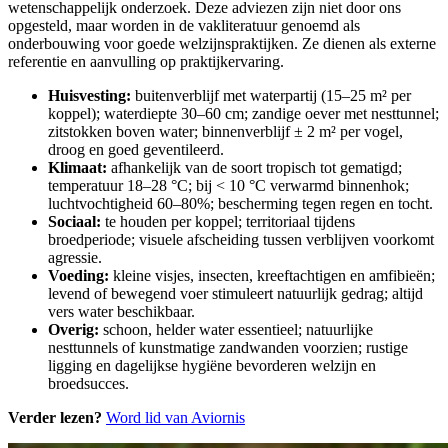
wetenschappelijk onderzoek. Deze adviezen zijn niet door ons
opgesteld, maar worden in de vakliteratuur genoemd als
onderbouwing voor goede welzijnspraktijken. Ze dienen als externe
referentie en aanvulling op praktijkervaring.
Huisvesting:
buitenverblijf met waterpartij (15–25 m² per
koppel); waterdiepte 30–60 cm; zandige oever met nesttunnel;
zitstokken boven water; binnenverblijf ± 2 m² per vogel,
droog en goed geventileerd.
Klimaat:
afhankelijk van de soort tropisch tot gematigd;
temperatuur 18–28 °C; bij < 10 °C verwarmd binnenhok;
luchtvochtigheid 60–80%; bescherming tegen regen en tocht.
Sociaal:
te houden per koppel; territoriaal tijdens
broedperiode; visuele afscheiding tussen verblijven voorkomt
agressie.
Voeding:
kleine visjes, insecten, kreeftachtigen en amfibieën;
levend of bewegend voer stimuleert natuurlijk gedrag; altijd
vers water beschikbaar.
Overig:
schoon, helder water essentieel; natuurlijke
nesttunnels of kunstmatige zandwanden voorzien; rustige
ligging en dagelijkse hygiëne bevorderen welzijn en
broedsucces.
Verder lezen?
Word lid van Aviornis