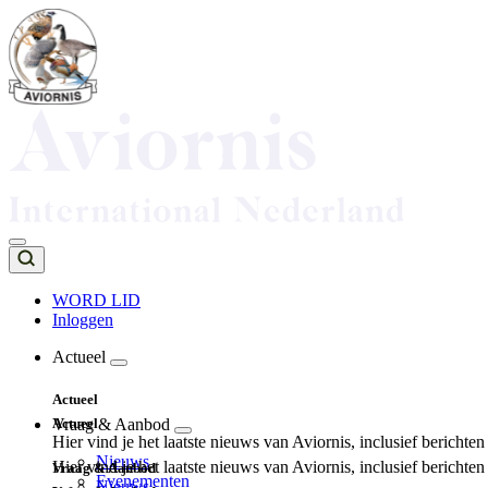
Overslaan
en
naar
de
inhoud
gaan
WORD LID
Inloggen
Top
navigation
Actueel
Main
Actueel
navigation
Actueel
Vraag & Aanbod
Hier vind je het laatste nieuws van Aviornis, inclusief berichte
Nieuws
Hier vind je het laatste nieuws van Aviornis, inclusief berichte
Vraag & Aanbod
Evenementen
Nieuws