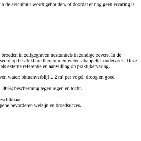
in de avicultuur wordt gehouden, of doordat er nog geen ervaring is
n broeden in zelfgegraven nesttunnels in zandige oevers. In de
seerd op beschikbare literatuur en wetenschappelijk onderzoek. Deze
s externe referentie en aanvulling op praktijkervaring.
ven water; binnenverblijf ± 2 m² per vogel, droog en goed
0–80%; bescherming tegen regen en tocht.
beschikbaar.
ygiëne bevorderen welzijn en broedsucces.