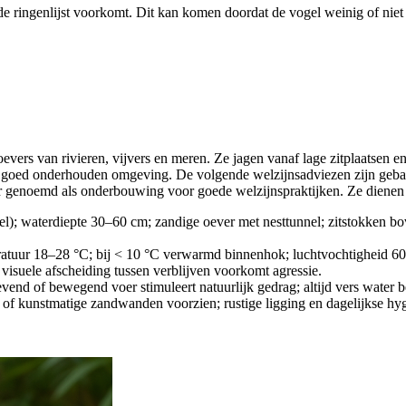
de ringenlijst voorkomt. Dit kan komen doordat de vogel weinig of niet 
 oevers van rivieren, vijvers en meren. Ze jagen vanaf lage zitplaatsen e
e, goed onderhouden omgeving. De volgende welzijnsadviezen zijn geba
r genoemd als onderbouwing voor goede welzijnspraktijken. Ze dienen al
el); waterdiepte 30–60 cm; zandige oever met nesttunnel; zitstokken bo
eratuur 18–28 °C; bij < 10 °C verwarmd binnenhok; luchtvochtigheid 6
; visuele afscheiding tussen verblijven voorkomt agressie.
levend of bewegend voer stimuleert natuurlijk gedrag; altijd vers water 
ls of kunstmatige zandwanden voorzien; rustige ligging en dagelijkse h