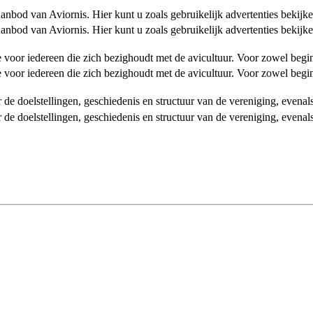
od van Aviornis. Hier kunt u zoals gebruikelijk advertenties bekijke
od van Aviornis. Hier kunt u zoals gebruikelijk advertenties bekijke
tie voor iedereen die zich bezighoudt met de avicultuur. Voor zowel be
tie voor iedereen die zich bezighoudt met de avicultuur. Voor zowel be
over de doelstellingen, geschiedenis en structuur van de vereniging, even
over de doelstellingen, geschiedenis en structuur van de vereniging, even