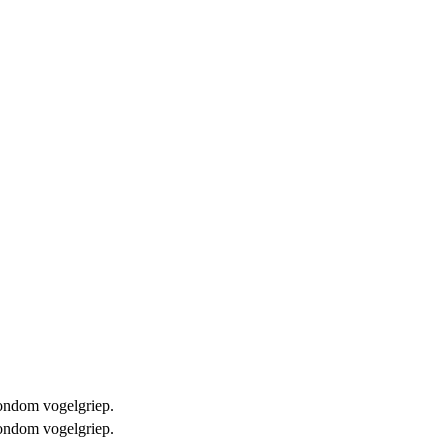
 rondom vogelgriep.
 rondom vogelgriep.