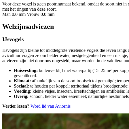
Voor deze vogel is geen pootringmaat bekend, omdat de soort niet in 
met het ringen van deze soort.
Man 0.0 mm
Vrouw 0.0 mm
Welzijnsadviezen
IJsvogels
IJsvogels zijn kleine tot middelgrote visetende vogels die leven langs
avicultuur vragen ze om helder water, nestgelegenheid en een rustig
adviezen zijn niet door ons opgesteld, maar worden in de vakliteratuu
Huisvesting:
buitenverblijf met waterpartij (15–25 m² per kopp
geventileerd.
Klimaat:
afhankelijk van de soort tropisch tot gematigd; temp
Sociaal:
te houden per koppel; territoriaal tijdens broedperiode
Voeding:
kleine visjes, insecten, kreeftachtigen en amfibieën; 
Overig:
schoon, helder water essentieel; natuurlijke nesttunne
Verder lezen?
Word lid van Aviornis