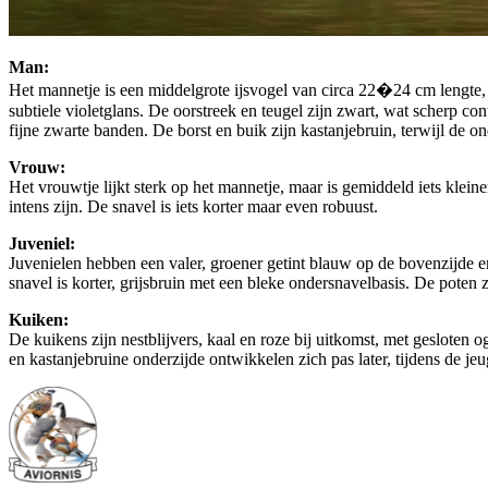
Man:
Het mannetje is een middelgrote ijsvogel van circa 22�24 cm lengte, 
subtiele violetglans. De oorstreek en teugel zijn zwart, wat scherp co
fijne zwarte banden. De borst en buik zijn kastanjebruin, terwijl de ond
Vrouw:
Het vrouwtje lijkt sterk op het mannetje, maar is gemiddeld iets klein
intens zijn. De snavel is iets korter maar even robuust.
Juveniel:
Juvenielen hebben een valer, groener getint blauw op de bovenzijde en
snavel is korter, grijsbruin met een bleke ondersnavelbasis. De poten z
Kuiken:
De kuikens zijn nestblijvers, kaal en roze bij uitkomst, met gesloten 
en kastanjebruine onderzijde ontwikkelen zich pas later, tijdens de jeu