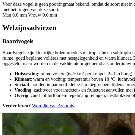
Voor deze vogel is geen pootringmaat bekend, omdat de soort niet in 
met het ringen van deze soort.
Man 0.0 mm
Vrouw 0.0 mm
Welzijnsadviezen
Baardvogels
Baardvogels zijn kleurrijke holenbroeders uit tropische en subtropis
ruime, goed beplante volières met nestgelegenheid en warm klimaat. 
opgesteld, maar worden in de vakliteratuur genoemd als onderbouwing 
Huisvesting
: ruime volière (6–10 m² per koppel, 2–3 m hoog) 
Klimaat
: warm en vochtig; temperatuur boven 18 °C; luchtvoch
Sociaal
: houden in paren of kleine familiegroepen; tijdens broe
Voeding
: zachtvoer voor insecten- en fruiteters; aanvullen met 
Overig
: zand- of turfbodem regelmatig reinigen; nestblokken of
Verder lezen?
Word lid van Aviornis