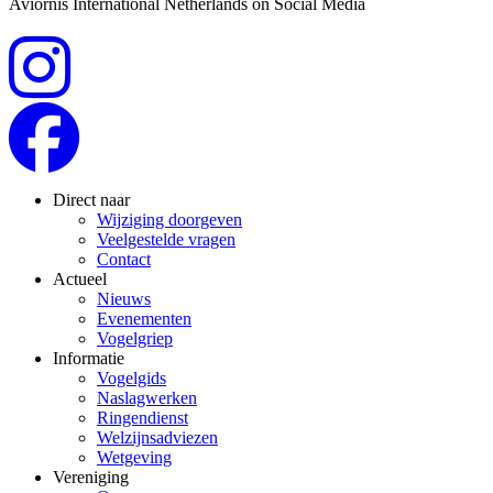
Aviornis International Netherlands on Social Media
Direct naar
Wijziging doorgeven
Veelgestelde vragen
Contact
Actueel
Nieuws
Evenementen
Vogelgriep
Informatie
Vogelgids
Naslagwerken
Ringendienst
Welzijnsadviezen
Wetgeving
Vereniging