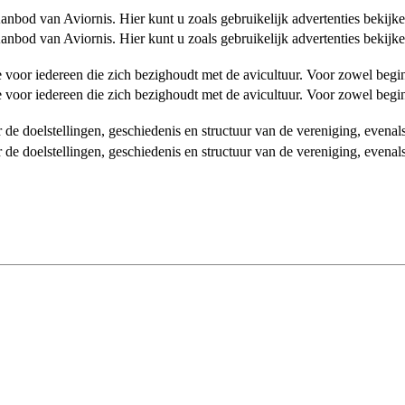
od van Aviornis. Hier kunt u zoals gebruikelijk advertenties bekijke
od van Aviornis. Hier kunt u zoals gebruikelijk advertenties bekijke
tie voor iedereen die zich bezighoudt met de avicultuur. Voor zowel be
tie voor iedereen die zich bezighoudt met de avicultuur. Voor zowel be
over de doelstellingen, geschiedenis en structuur van de vereniging, even
over de doelstellingen, geschiedenis en structuur van de vereniging, even