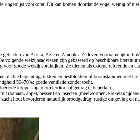
de ringenlijst voorkomt. Dit kan komen doordat de vogel weinig of niet 
che gebieden van Afrika, Azië en Amerika. Ze leven voornamelijk in bo
De volgende welzijnsadviezen zijn gebaseerd op beschikbare literatuur 
voor goede welzijnspraktijken. Ze dienen als externe referentie en aan
met dichte beplanting, takken en nestblokken of boomstammen met holtes
tigheid 50–70%; goede ventilatie zonder tocht.
dperiode koppels apart om territoriaal gedrag te beperken.
fruit (banaan, appel, bessen) en insecten (meelwormen, krekels); tijdens k
 zacht hout bevorderen natuurlijk broedgedrag; rustige omgeving en natu