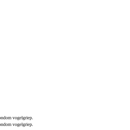
 rondom vogelgriep.
 rondom vogelgriep.