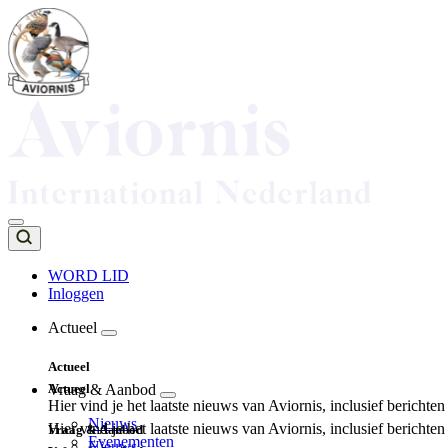
Overslaan
en
naar
de
inhoud
gaan
WORD LID
Inloggen
Top
navigation
Actueel
Main
Actueel
navigation
Actueel
Vraag & Aanbod
Hier vind je het laatste nieuws van Aviornis, inclusief berichte
Nieuws
Hier vind je het laatste nieuws van Aviornis, inclusief berichte
Vraag & Aanbod
Evenementen
Nieuws