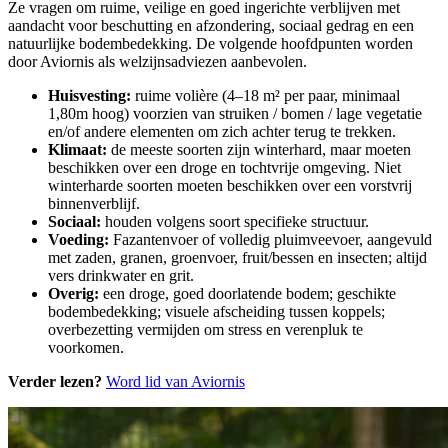
Ze vragen om ruime, veilige en goed ingerichte verblijven met
aandacht voor beschutting en afzondering, sociaal gedrag en een
natuurlijke bodembedekking. De volgende hoofdpunten worden
door Aviornis als welzijnsadviezen aanbevolen.
Huisvesting:
ruime volière (4–18 m² per paar, minimaal
1,80m hoog) voorzien van struiken / bomen / lage vegetatie
en/of andere elementen om zich achter terug te trekken.
Klimaat:
de meeste soorten zijn winterhard, maar moeten
beschikken over een droge en tochtvrije omgeving. Niet
winterharde soorten moeten beschikken over een vorstvrij
binnenverblijf.
Sociaal:
houden volgens soort specifieke structuur.
Voeding:
Fazantenvoer of volledig pluimveevoer, aangevuld
met zaden, granen, groenvoer, fruit/bessen en insecten; altijd
vers drinkwater en grit.
Overig:
een droge, goed doorlatende bodem; geschikte
bodembedekking; visuele afscheiding tussen koppels;
overbezetting vermijden om stress en verenpluk te
voorkomen.
Verder lezen?
Word lid van Aviornis