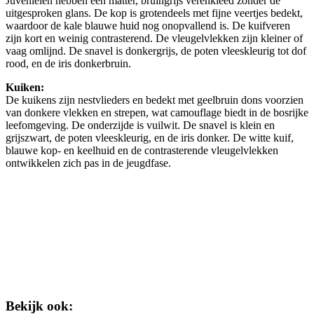
Juvenielen hebben een matter, bruingrijs verenkleed zonder de
uitgesproken glans. De kop is grotendeels met fijne veertjes bedekt,
waardoor de kale blauwe huid nog onopvallend is. De kuifveren
zijn kort en weinig contrasterend. De vleugelvlekken zijn kleiner of
vaag omlijnd. De snavel is donkergrijs, de poten vleeskleurig tot dof
rood, en de iris donkerbruin.
Kuiken:
De kuikens zijn nestvlieders en bedekt met geelbruin dons voorzien
van donkere vlekken en strepen, wat camouflage biedt in de bosrijke
leefomgeving. De onderzijde is vuilwit. De snavel is klein en
grijszwart, de poten vleeskleurig, en de iris donker. De witte kuif,
blauwe kop- en keelhuid en de contrasterende vleugelvlekken
ontwikkelen zich pas in de jeugdfase.
Bekijk ook: