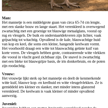
Man:
Het mannetje is een middelgrote guan van circa 65-74 cm lengte,
met een slanke bouw en lange staart. Het verenkleed is overwegend
zwartachtig met een groenige tot blauwige metaalglans, vooral op
rug en vleugels. De buik en onderstaartdekveren zijn lichter, vaak
grijsachtig tot witachtig. Opvallend is de kale, blauwachtige huid
van kop en keel, die soms een kleine, hangende keelwam vormt.
Het voorhoofd draagt een witte tot blauwachtig getinte kuif van
korte veren. De vleugels hebben grote, contrasterende witte vlekken
die vooral in vlucht goed zichtbaar zijn. De snavel is zwartachtig
met een bleke tot blauwgrijze basis, de iris donkerbruin, en de poten
zijn roodachtig.
Vrouw:
Het vrouwtje lijkt sterk op het mannetje en deelt de kenmerkende
witte kuif, blauwe kop- en keelhuid en witte vleugelvlekken. Ze is
gemiddeld iets kleiner en slanker, met minder intens glanzend
verenkleed. De keelwam is vaak kleiner of minder opvallend
aanwezig.
Juveniel: