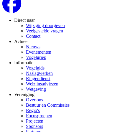
Direct naar
Wijziging doorgeven
Veelgestelde vragen
Contact
Actueel
Nieuws
Evenementen
Vogelgriep
Informatie
Vogelgids
Naslagwerken
Ringendienst
Welzijnsadviezen
Wetgeving
Vereniging
Over ons
Bestuur en Commissies
Regio's
Focusgroepen
Projecten
Sponsors
Partners