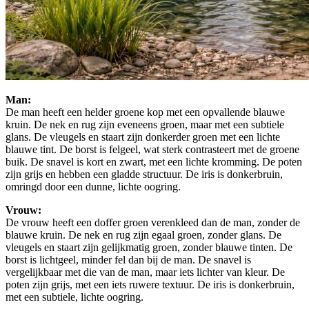
Man:
De man heeft een helder groene kop met een opvallende blauwe
kruin. De nek en rug zijn eveneens groen, maar met een subtiele
glans. De vleugels en staart zijn donkerder groen met een lichte
blauwe tint. De borst is felgeel, wat sterk contrasteert met de groene
buik. De snavel is kort en zwart, met een lichte kromming. De poten
zijn grijs en hebben een gladde structuur. De iris is donkerbruin,
omringd door een dunne, lichte oogring.
Vrouw:
De vrouw heeft een doffer groen verenkleed dan de man, zonder de
blauwe kruin. De nek en rug zijn egaal groen, zonder glans. De
vleugels en staart zijn gelijkmatig groen, zonder blauwe tinten. De
borst is lichtgeel, minder fel dan bij de man. De snavel is
vergelijkbaar met die van de man, maar iets lichter van kleur. De
poten zijn grijs, met een iets ruwere textuur. De iris is donkerbruin,
met een subtiele, lichte oogring.