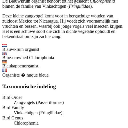
De Blauwkruin organist behoort tot het geslacht
Chlorophonia
binnen de familie van Vinkachtigen (
Fringillidae
).
Deze kleine zangvogel komt voor in bergachtige wouden van
zuidoost Mexico tot Nicaragua. Hij voedt zich voornamelijk met
vruchten en bessen, waarbij ook jonge vogels veel insecten krijgen.
Het is een schuwe soort die zich in dichte vegetatie ophoudt en
bekendstaat om zijn zachte zang.
Blauwkruin organist
Blue-crowned Chlorophonia
Blaukappenorganist.
Organiste � nuque bleue
Taxonomische indeling
Bird Order
Zangvogels (Passeriformes)
Bird Family
Vinkachtigen (Fringillidae)
Bird Genus
Chlorophonia