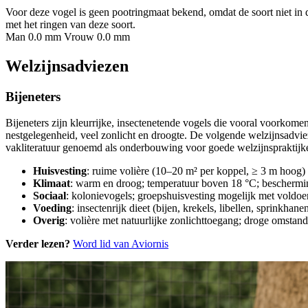
Voor deze vogel is geen pootringmaat bekend, omdat de soort niet in 
met het ringen van deze soort.
Man 0.0 mm
Vrouw 0.0 mm
Welzijnsadviezen
Bijeneters
Bijeneters zijn kleurrijke, insectenetende vogels die vooral voorkome
nestgelegenheid, veel zonlicht en droogte. De volgende welzijnsadvie
vakliteratuur genoemd als onderbouwing voor goede welzijnspraktijken
Huisvesting
: ruime volière (10–20 m² per koppel, ≥ 3 m hoog)
Klimaat
: warm en droog; temperatuur boven 18 °C; beschermin
Sociaal
: kolonievogels; groepshuisvesting mogelijk met voldoe
Voeding
: insectenrijk dieet (bijen, krekels, libellen, sprink
Overig
: volière met natuurlijke zonlichttoegang; droge omsta
Verder lezen?
Word lid van Aviornis