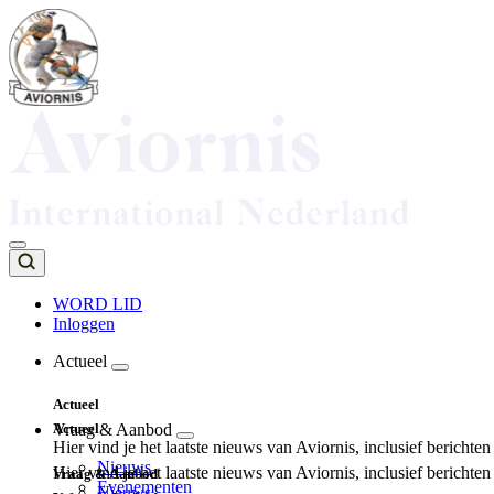
Overslaan
en
naar
de
inhoud
gaan
WORD LID
Inloggen
Top
navigation
Actueel
Main
Actueel
navigation
Actueel
Vraag & Aanbod
Hier vind je het laatste nieuws van Aviornis, inclusief berichte
Nieuws
Hier vind je het laatste nieuws van Aviornis, inclusief berichte
Vraag & Aanbod
Evenementen
Nieuws