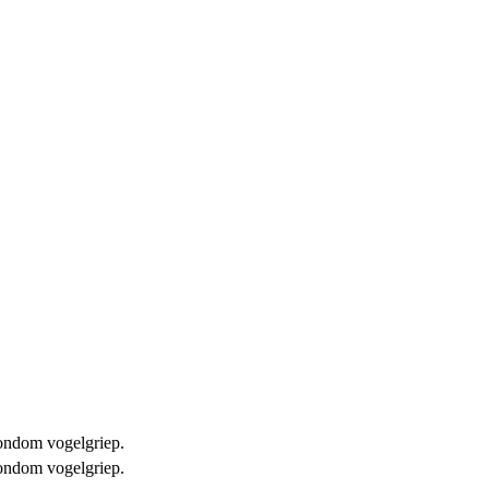
 rondom vogelgriep.
 rondom vogelgriep.