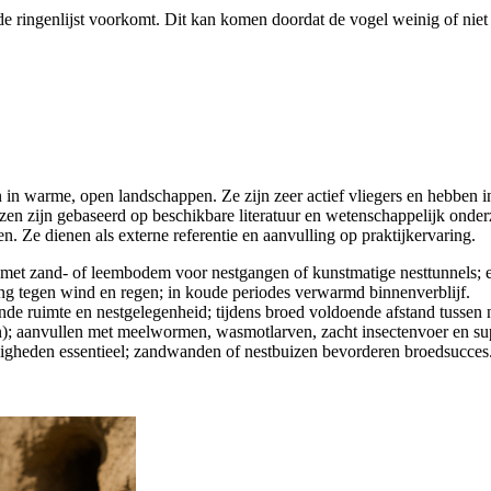
de ringenlijst voorkomt. Dit kan komen doordat de vogel weinig of niet 
n in warme, open landschappen. Ze zijn zeer actief vliegers en hebben i
zen zijn gebaseerd op beschikbare literatuur en wetenschappelijk onde
. Ze dienen als externe referentie en aanvulling op praktijkervaring.
 met zand- of leembodem voor nestgangen of kunstmatige nesttunnels; e
g tegen wind en regen; in koude periodes verwarmd binnenverblijf.
nde ruimte en nestgelegenheid; tijdens broed voldoende afstand tussen
hanen); aanvullen met meelwormen, wasmotlarven, zacht insectenvoer en su
ndigheden essentieel; zandwanden of nestbuizen bevorderen broedsucces