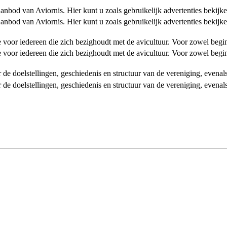
od van Aviornis. Hier kunt u zoals gebruikelijk advertenties bekijke
od van Aviornis. Hier kunt u zoals gebruikelijk advertenties bekijke
tie voor iedereen die zich bezighoudt met de avicultuur. Voor zowel be
tie voor iedereen die zich bezighoudt met de avicultuur. Voor zowel be
over de doelstellingen, geschiedenis en structuur van de vereniging, even
over de doelstellingen, geschiedenis en structuur van de vereniging, even