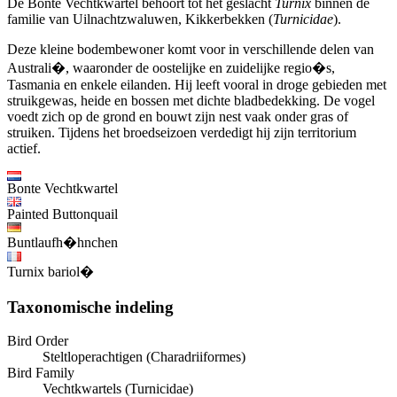
De Bonte Vechtkwartel behoort tot het geslacht
Turnix
binnen de
familie van Uilnachtzwaluwen, Kikkerbekken (
Turnicidae
).
Deze kleine bodembewoner komt voor in verschillende delen van
Australi�, waaronder de oostelijke en zuidelijke regio�s,
Tasmania en enkele eilanden. Hij leeft vooral in droge gebieden met
struikgewas, heide en bossen met dichte bladbedekking. De vogel
voedt zich op de grond en bouwt zijn nest vaak onder gras of
struiken. Tijdens het broedseizoen verdedigt hij zijn territorium
actief.
Bonte Vechtkwartel
Painted Buttonquail
Buntlaufh�hnchen
Turnix bariol�
Taxonomische indeling
Bird Order
Steltloperachtigen (Charadriiformes)
Bird Family
Vechtkwartels (Turnicidae)