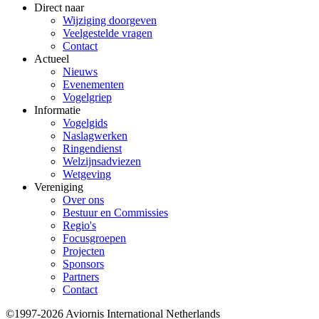
Direct naar
Wijziging doorgeven
Veelgestelde vragen
Contact
Actueel
Nieuws
Evenementen
Vogelgriep
Informatie
Vogelgids
Naslagwerken
Ringendienst
Welzijnsadviezen
Wetgeving
Vereniging
Over ons
Bestuur en Commissies
Regio's
Focusgroepen
Projecten
Sponsors
Partners
Contact
©1997-2026 Aviornis International Netherlands