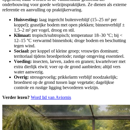
onderbouwing voor goede welzijnspraktijken. Ze dienen als externe
referentie en aanvulling op praktijkervaring.
Huisvesting:
laag ingericht buitenverblijf (15–25 m² per
koppel); grasrijke bodem met open plekken; binnenverblijf ±
1,5–2 m² per vogel, droog en stil.
Klimaat:
tropisch/subtropisch; temperatuur 18–30 °C; bij <
12–15 °C verwarmd binnenhok; droge bodem en beschutting
tegen wind.
Sociaal:
per koppel of kleine groep; vrouwtjes dominant;
territoriaal tijdens broedperiode; rustige omgeving essentieel.
Voeding:
insecten, larven, zaden en granen; kwartelvoer met
extra dierlijk eiwit; voer op de grond aanbieden; altijd vers
water aanwezig.
Overig:
stressgevoelig; prikkelarm verblijf noodzakelijk;
broednest op de grond tussen lage vegetatie; dagelijkse
controle en rustige ligging bevorderen welzijn.
Verder lezen?
Word lid van Aviornis