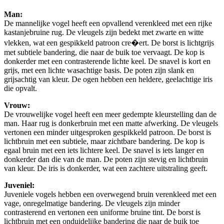
Man:
De mannelijke vogel heeft een opvallend verenkleed met een rijke
kastanjebruine rug. De vleugels zijn bedekt met zwarte en witte
vlekken, wat een gespikkeld patroon cre�ert. De borst is lichtgrijs
met subtiele bandering, die naar de buik toe vervaagt. De kop is
donkerder met een contrasterende lichte keel. De snavel is kort en
grijs, met een lichte wasachtige basis. De poten zijn slank en
grijsachtig van kleur. De ogen hebben een heldere, geelachtige iris
die opvalt.
Vrouw:
De vrouwelijke vogel heeft een meer gedempte kleurstelling dan de
man. Haar rug is donkerbruin met een matte afwerking. De vleugels
vertonen een minder uitgesproken gespikkeld patroon. De borst is
lichtbruin met een subtiele, maar zichtbare bandering. De kop is
egaal bruin met een iets lichtere keel. De snavel is iets langer en
donkerder dan die van de man. De poten zijn stevig en lichtbruin
van kleur. De iris is donkerder, wat een zachtere uitstraling geeft.
Juveniel:
Juveniele vogels hebben een overwegend bruin verenkleed met een
vage, onregelmatige bandering. De vleugels zijn minder
contrasterend en vertonen een uniforme bruine tint. De borst is
lichtbruin met een onduidelijke bandering die naar de buik toe